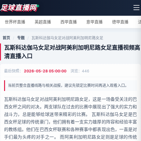
足球直播网
世界杯直播
英超直播
西甲直播
意甲直播
德甲直播
首页
/
专题
/
瓦斯科达伽马女足对战阿美利加明尼路女足
瓦斯科达伽马女足对战阿美利加明尼路女足直播视频高
清直播入口
最后快照：
2026-05-28 05:00:00
浏览：
446
当前页整合直播线路与相关战报，建议先锁定比赛时间再进入观看入口。
瓦斯科达伽马女足对战阿美利加明尼路女足，这是一场备受关注的巴
西女杯之间的对决。两支球队在过去的比赛中展现出了强大的实力和
战斗力，总是能够给球迷带来精彩的比赛。 瓦斯科达伽马女足是巴
西女杯足球的传统豪门，他们拥有着一支实力雄厚的阵容和经验丰富
的教练组。他们在巴西女杯联赛和各种赛事中都表现出色，一直是对
手们最为头疼的对手之一。 而阿美利加明尼路女足则是足球的传统