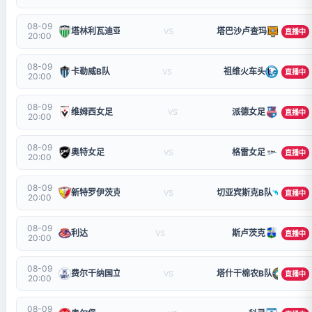
08-09
塔林利瓦迪亚U19
塔巴沙卢查玛
VS
直播中
20:00
08-09
卡勒威B队
祖维火车头
VS
直播中
20:00
08-09
维姆西女足
派德女足
VS
直播中
20:00
08-09
奥特女足
格雷女足
VS
直播中
20:00
08-09
新特罗伊茨克诺斯塔
切亚宾斯克B队
VS
直播中
20:00
08-09
利达
斯卢茨克
VS
直播中
20:00
08-09
费尔干纳国立大学
塔什干棉农B队
VS
直播中
20:00
08-09