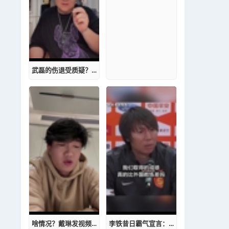
武磊的伤退受质疑？董路：他亚冠都没踢，他能为了足协杯不踢？
啥情况？戴琳发视频：我从不招惹别人，以后看我怎么聊就行了
李铁昔日霸气宣言：国产教练怎么了？我们真的比外国教练差吗？