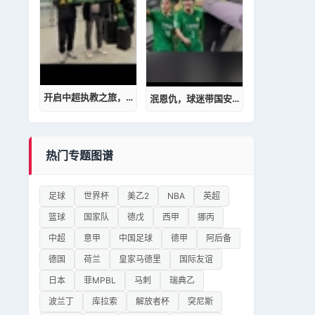
开启中超执教之旅，国安新帅塞蒂恩携教练组抵达北京
泯恩仇，球迷带国安球衣找金玟哉签名，金玟哉主动问起于大宝近况
热门专题图谱
足球
世界杯
美乙2
NBA
英超
篮球
国家队
德戊
西甲
挪丙
中超
意甲
中国足球
德甲
阿后备
德国
荷兰
皇家马德里
国际友谊
日本
菲MPBL
马刺
瑞典乙
波兰丁
库拉索
解放者杯
突尼斯