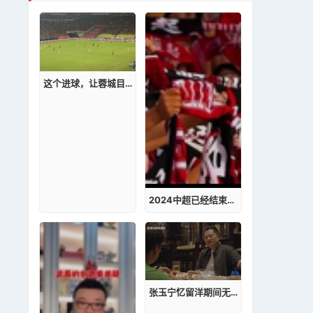
这个进球，让蓉城目标亚洲的梦想仅一步之遥！
2024中超已经结束，让我们一起重温成都蓉城热血与激情的氛围!
张玉宁忆留洋期间无球可踢：夜夜哭醒，砸墙大喊