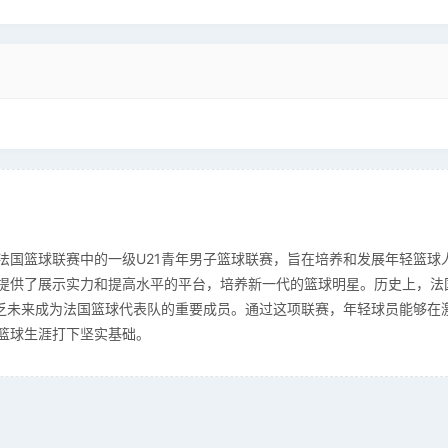
ue U21）是法国篮球联赛中的一级U21青年男子篮球联赛，旨在培养和发展年轻篮球
提供了展示实力和提高水平的平台，培养新一代的篮球明星。历史上，法
不乏未来成为法国篮球代表队的重要成员。通过这项联赛，年轻球员能够在
篮球生涯打下坚实基础。