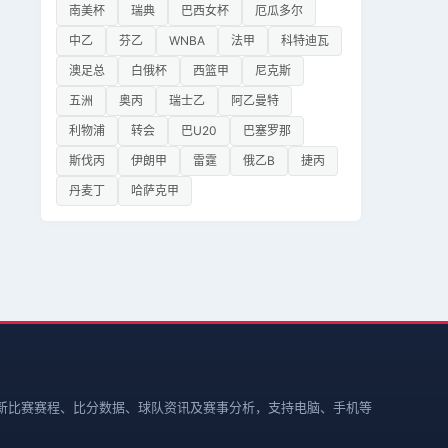
南美杯
瑞典
巴西女杯
厄瓜多尔
中乙
芬乙
WNBA
法甲
科特迪瓦
澳足总
白俄杯
西篮甲
尼克斯
五洲
奥丙
瑞士乙
阿乙曼特
利物浦
转会
巴U20
巴塞罗那
斯伐丙
伊朗甲
雷霆
俄乙B
捷丙
丹麦丁
哈萨克甲
新比赛赛程、比分数据、球队资讯及赛事分析，支持电脑、手机等