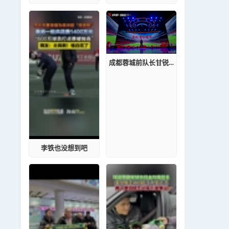
成都蓉城前队长甘锐:全力以赴为热爱坚持，为梦想拼搏，成都雄起!
李铁也没想到吧