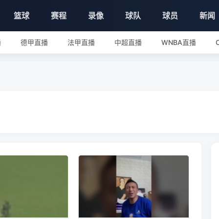
篮球
赛程
录像
球队
球员
新闻
播
德甲直播
法甲直播
中超直播
WNBA直播