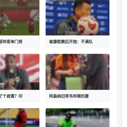
郜林客串门将
崔康熙赛后开炮：不满队
了个寂寞？印
阿森纳旧将韦林顿的妻