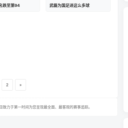
名跌至第94
武磊为国足进这么多球
2
»
目致力于第一时间为您呈现最全面、最客观的赛事追踪。