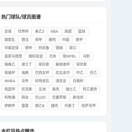
热门球队/球员图谱
足球
世界杯
美乙2
NBA
英超
篮球
国家队
德戊
西甲
挪丙
中超
意甲
中国足球
德甲
阿后备
德国
荷兰
皇家马德里
国际友谊
日本
菲MPBL
马刺
瑞典乙
波兰丁
库拉索
解放者杯
突尼斯
南美杯
瑞典
巴西女杯
厄瓜多尔
中乙
芬乙
WNBA
法甲
科特迪瓦
澳足总
白俄杯
西篮甲
尼克斯
五洲
奥丙
瑞士乙
阿乙曼特
利物浦
转会
巴U20
巴塞罗那
斯伐丙
伊朗甲
雷霆
俄乙B
捷丙
丹麦丁
哈萨克甲
本栏目热点精选