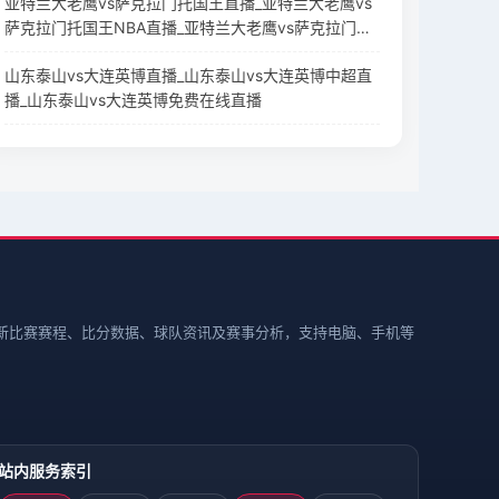
亚特兰大老鹰vs萨克拉门托国王直播_亚特兰大老鹰vs
萨克拉门托国王NBA直播_亚特兰大老鹰vs萨克拉门托
国王免费在线直播
山东泰山vs大连英博直播_山东泰山vs大连英博中超直
播_山东泰山vs大连英博免费在线直播
新比赛赛程、比分数据、球队资讯及赛事分析，支持电脑、手机等
站内服务索引