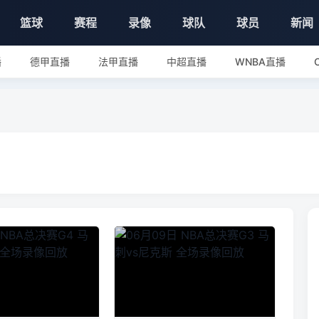
篮球
赛程
录像
球队
球员
新闻
播
德甲直播
法甲直播
中超直播
WNBA直播