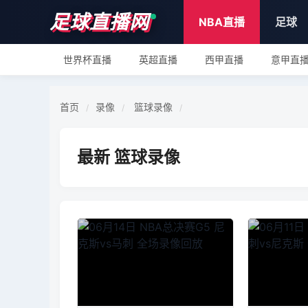
足球直播网
NBA直播
足球
世界杯直播
英超直播
西甲直播
意甲直
首页
录像
篮球录像
/
/
/
最新 篮球录像