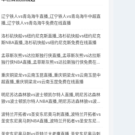
辽宁铁人vs青岛海牛直播_辽宁铁人vs青岛海牛中超直
播_辽宁铁人vs青岛海牛免费在线直播
洛杉矶快船vs纽约尼克斯直播_洛杉矶快船vs纽约尼克
斯NBA直播_洛杉矶快船vs纽约尼克斯免费在线直播
孟菲斯灰熊vs达拉斯独行侠直播_孟菲斯灰熊vs达拉斯
独行侠NBA直播_孟菲斯灰熊vs达拉斯独行侠免费在线
直播
重庆铜梁龙vs云南玉昆直播_重庆铜梁龙vs云南玉昆中
超直播_重庆铜梁龙vs云南玉昆免费在线直播
明尼苏达森林狼vs波士顿凯尔特人直播_明尼苏达森林
狼vs波士顿凯尔特人NBA直播_明尼苏达森林狼vs波士
顿凯尔特人免费在线直播
波特兰开拓者vs圣安东尼奥马刺直播_波特兰开拓者vs
圣安东尼奥马刺NBA直播_波特兰开拓者vs圣安东尼奥
马刺免费在线直播
圣安东尼奥马刺vs亚特兰大老鹰直播_圣安东尼奥马刺