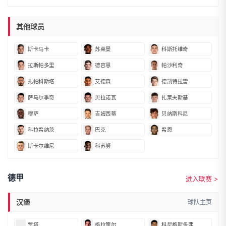
其他球员
斯卡马卡
苏莱曼
科斯托维奇
拉斯帕多里
德容恩
帕沙利奇
扎帕科斯塔
艾德森
德凯特拉雷
萨马尔季奇
贝拉诺瓦
扎莱夫斯基
穆萨
吉姆西蒂
贝纳斯科尼
科拉希纳茨
巴克
希恩
斯卡尔维尼
科苏努
德甲
进入联赛 >
汉堡
球队主页
贾塔
格拉策尔
科尼格斯多弗