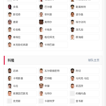
多佩
巴尔德
勒莱西特
斯坦奇
菲利普
波尔森
唐斯
奥特尔
埃尔法利
伦伯格
卡帕多
洛孔加
维埃拉
格伦拜克
穆海姆
米克勃伦西斯
卡特巴赫
科隆
球队主页
迈纳
瓦尔德施密特
阿切
卡明斯基
巴特勒
马利克·马拉
马拉
申滕
凯因茨
侯赛因巴斯克
马特尔
约翰内森
克劳斯
卡斯特罗
查韦斯