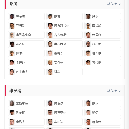
都灵
球队主页
萨帕塔
萨瓦
恩杰
亚当斯
阿布赫拉尔
西蒙尼
库列诺维奇
吉内蒂斯
伊里奇
达麦兹
弗拉西奇
拉扎罗
伊尔汗
彼得森
珀西恩
卡萨迪
安乔林
普拉提
萨扎诺夫
科科
维罗纳
球队主页
摩斯奎拉
阿贾伊
萨尔
奥尔班
阿吉亚尔
鲍伊
索洛夫
塞尔达
哈鲁伊