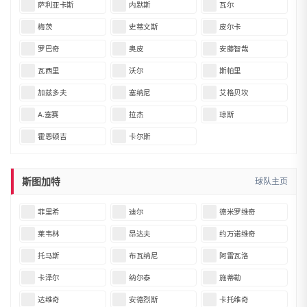
萨利亚卡斯
内默斯
瓦尔
梅茨
史蒂文斯
皮尔卡
罗巴奇
奥皮
安藤智哉
瓦西里
沃尔
斯帕里
加兹多夫
塞纳尼
艾格贝坎
A.塞赛
拉杰
琼斯
霍恩顿吉
卡尔斯
斯图加特
球队主页
菲里希
迪尔
德米罗维奇
莱韦林
昂达夫
约万诺维奇
托马斯
布瓦纳尼
阿雷瓦洛
卡泽尔
纳尔泰
施蒂勒
达维奇
安德烈斯
卡托维奇