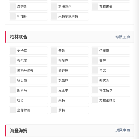
汉努斯
斯滕泽尔
瓦格诺曼
扎加杜
米特尔施塔特
柏林联合
球队主页
史卡克
普鲁
伊里奇
布尔库
布尔克
安萨
博格丹诺夫
赫迪拉
舍弗
哈贝勒
凯姆林
郑优泳
斯科乌
克莱尔
特里梅尔
杜奇
莱特
尤拉诺维奇
奎菲尔德
罗特
海登海姆
球队主页