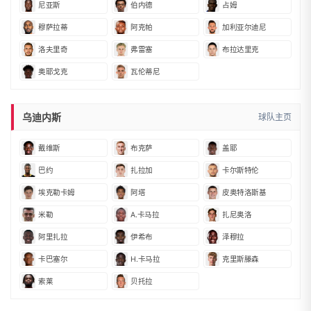
尼亚斯
伯内德
占姆
穆萨拉蒂
阿克帕
加利亚尔迪尼
洛夫里奇
弗雷塞
布拉达里克
奥耶戈克
瓦伦蒂尼
乌迪内斯
球队主页
戴维斯
布克萨
盖耶
巴约
扎拉加
卡尔斯特伦
埃克勒卡姆
阿塔
皮奥特洛斯基
米勒
A.卡马拉
扎尼奥洛
阿里扎拉
伊希布
泽穆拉
卡巴塞尔
H.卡马拉
克里斯滕森
索莱
贝托拉