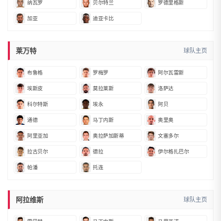
纳瓦罗
贝尔特兰
罗德里格斯
加亚
迪亚卡比
莱万特
球队主页
布鲁格
罗梅罗
阿尔瓦雷斯
埃斯皮
莫拉莱斯
洛萨达
科尔特斯
埃永
阿贝
通德
马丁内斯
奥里奥
阿里亚加
奥拉萨加斯蒂
文塞多尔
拉古贝尔
德拉
伊尔格扎巴尔
帕潘
托连
阿拉维斯
球队主页