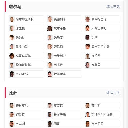
帕尔马
球队主页
阿尔姆奎斯特
奥德列卡
佩莱格里诺
弗里根
埃尔菲格
斯特雷费扎
伯纳贝
纳乌艾
凯塔
奥多内斯
索伦森
奥里斯塔尼奥
克雷马斯基
卡维利亚
瓦伦蒂
德尔普拉托
西卡蒂
瓦莱里
恩迪亚耶
特洛伊洛
比萨
球队主页
特拉莫尼
莫雷诺
莱里斯
迈斯特
杜罗辛米
斯托季尔科维奇
M.马林
图雷
皮奇尼尼