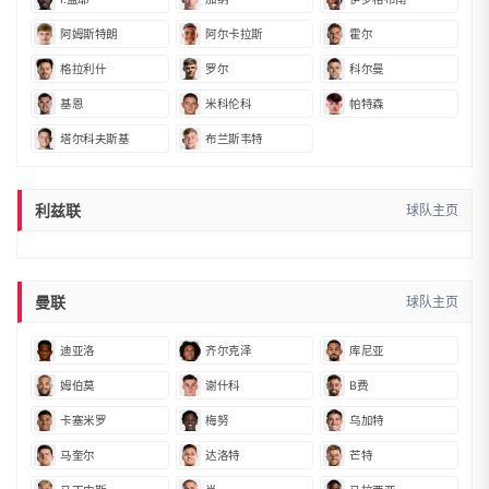
阿姆斯特朗
阿尔卡拉斯
霍尔
格拉利什
罗尔
科尔曼
基恩
米科伦科
帕特森
塔尔科夫斯基
布兰斯韦特
利兹联
球队主页
曼联
球队主页
迪亚洛
齐尔克泽
库尼亚
姆伯莫
谢什科
B费
卡塞米罗
梅努
乌加特
马奎尔
达洛特
芒特