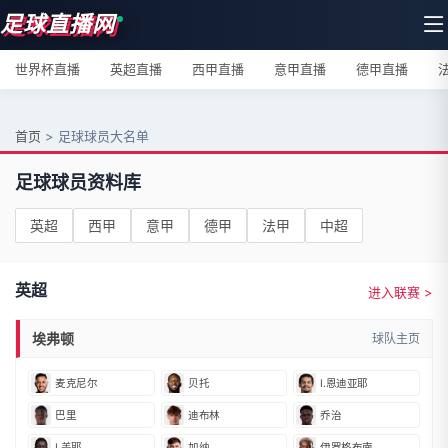
足球直播网
世界杯直播
英超直播
西甲直播
意甲直播
德甲直播
首页
> 足球球员大名单
足球球员资料库
英超
西甲
意甲
德甲
法甲
中超
英超
进入联赛 >
埃弗顿
球队主页
麦克尼尔
贝托
I.恩迪亚耶
巴里
迪布林
乔治
I.盖耶
加纳
伊罗格布南