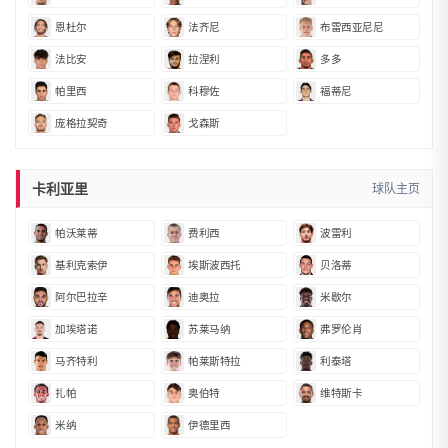
恩杜尔
法齐尼
布雷西亚尼尼
法比安
拉涅利
多多
帕里西
科穆佐
福蒂尼
庞格拉契奇
戈森斯
卡利亚里
球队主页
帕沃莱蒂
费利西
波雷利
基利克索伊
埃斯波西托
贝洛蒂
阿尔巴拉辛
迪奥拉
米歇尔
加埃塔诺
苏莱马纳
弗罗伦肖
马齐特利
帕莱斯特拉
利泰塔
扎帕
奥伯特
维特斯卡
米纳
伊德里西