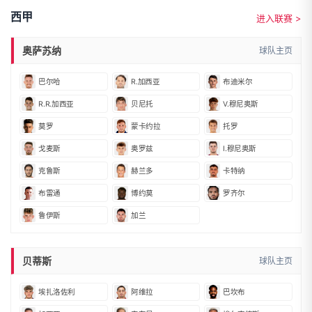
西甲
进入联赛 >
奥萨苏纳
球队主页
巴尔哈
R.加西亚
布迪米尔
R.R.加西亚
贝尼托
V.穆尼奥斯
莫罗
蒙卡约拉
托罗
戈麦斯
奥罗兹
I.穆尼奥斯
克鲁斯
赫兰多
卡特纳
布雷通
博约莫
罗齐尔
鲁伊斯
加兰
贝蒂斯
球队主页
埃扎洛佐利
阿维拉
巴坎布