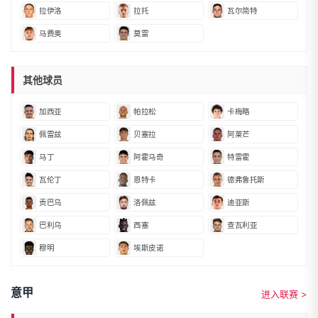
拉伊洛
拉托
瓦尔简特
马费奥
莫雷
其他球员
加西亚
帕拉松
卡梅略
佩雷兹
贝塞拉
阿莱芒
马丁
阿霍马奇
特雷霍
瓦伦丁
恩特卡
德弗鲁托斯
贡巴乌
洛佩兹
迪亚斯
巴利乌
西塞
查瓦利亚
穆明
埃斯皮诺
意甲
进入联赛 >