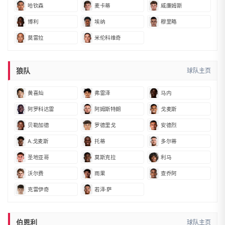
哈钦森
麦卡蒂
威廉姆斯
博利
埃纳
穆里略
莫雷拉
米伦科维奇
狼队
球队主页
黄喜灿
弗雷泽
马内
阿罗科达雷
阿姆斯特朗
戈麦斯
贝勒加德
罗德里戈
安德烈
A.戈麦斯
托蒂
多尔蒂
圣地亚哥
莫斯克拉
利马
沃尔费
雨果
查乔阿
克雷伊奇
若泽·萨
伯恩利
球队主页