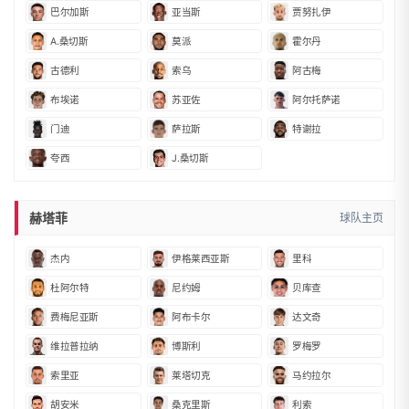
巴尔加斯
亚当斯
贾努扎伊
A.桑切斯
莫派
霍尔丹
古德利
索乌
阿古梅
布埃诺
苏亚佐
阿尔托萨诺
门迪
萨拉斯
特谢拉
夸西
J.桑切斯
赫塔菲
球队主页
杰内
伊格莱西亚斯
里科
杜阿尔特
尼约姆
贝库查
费梅尼亚斯
阿布卡尔
达文奇
维拉普拉纳
博斯利
罗梅罗
索里亚
莱塔切克
马约拉尔
胡安米
桑克里斯
利索