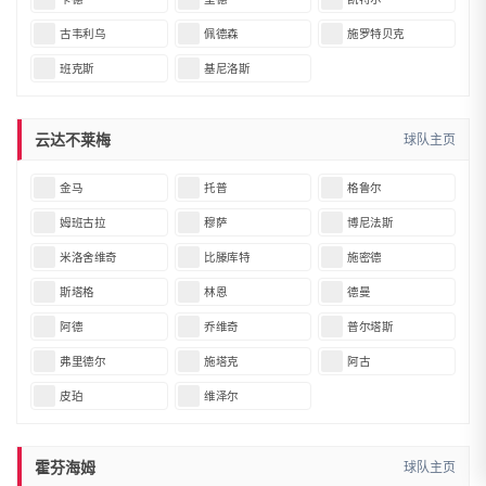
古韦利乌
佩德森
施罗特贝克
班克斯
基尼洛斯
云达不莱梅
球队主页
金马
托普
格鲁尔
姆班古拉
穆萨
博尼法斯
米洛舍维奇
比滕库特
施密德
斯塔格
林恩
德曼
阿德
乔维奇
普尔塔斯
弗里德尔
施塔克
阿古
皮珀
维泽尔
霍芬海姆
球队主页