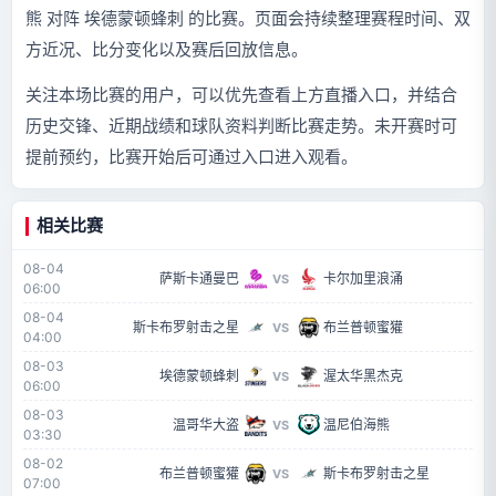
熊 对阵 埃德蒙顿蜂刺 的比赛。页面会持续整理赛程时间、双
方近况、比分变化以及赛后回放信息。
关注本场比赛的用户，可以优先查看上方直播入口，并结合
历史交锋、近期战绩和球队资料判断比赛走势。未开赛时可
提前预约，比赛开始后可通过入口进入观看。
相关比赛
08-04
萨斯卡通曼巴
卡尔加里浪涌
VS
06:00
08-04
斯卡布罗射击之星
布兰普顿蜜獾
VS
04:00
08-03
埃德蒙顿蜂刺
渥太华黑杰克
VS
06:00
08-03
温哥华大盗
温尼伯海熊
VS
03:30
08-02
布兰普顿蜜獾
斯卡布罗射击之星
VS
07:00