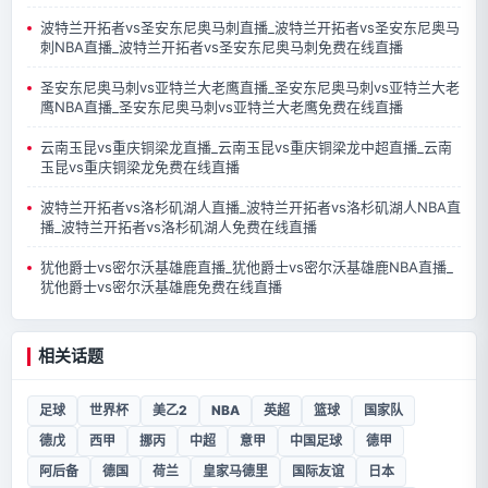
波特兰开拓者vs圣安东尼奥马刺直播_波特兰开拓者vs圣安东尼奥马
刺NBA直播_波特兰开拓者vs圣安东尼奥马刺免费在线直播
圣安东尼奥马刺vs亚特兰大老鹰直播_圣安东尼奥马刺vs亚特兰大老
鹰NBA直播_圣安东尼奥马刺vs亚特兰大老鹰免费在线直播
云南玉昆vs重庆铜梁龙直播_云南玉昆vs重庆铜梁龙中超直播_云南
玉昆vs重庆铜梁龙免费在线直播
波特兰开拓者vs洛杉矶湖人直播_波特兰开拓者vs洛杉矶湖人NBA直
播_波特兰开拓者vs洛杉矶湖人免费在线直播
犹他爵士vs密尔沃基雄鹿直播_犹他爵士vs密尔沃基雄鹿NBA直播_
犹他爵士vs密尔沃基雄鹿免费在线直播
相关话题
足球
世界杯
美乙2
NBA
英超
篮球
国家队
德戊
西甲
挪丙
中超
意甲
中国足球
德甲
阿后备
德国
荷兰
皇家马德里
国际友谊
日本