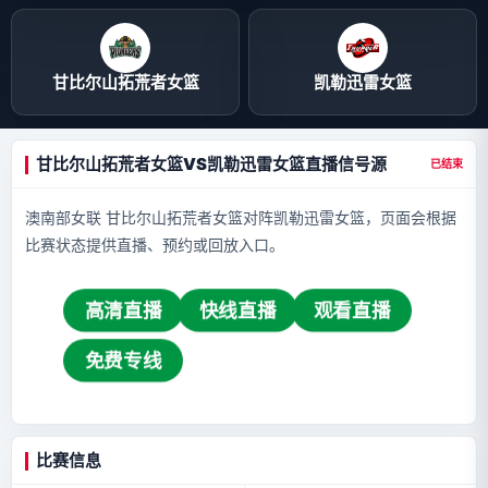
甘比尔山拓荒者女篮
凯勒迅雷女篮
甘比尔山拓荒者女篮VS凯勒迅雷女篮直播信号源
已结束
澳南部女联 甘比尔山拓荒者女篮对阵凯勒迅雷女篮，页面会根据
比赛状态提供直播、预约或回放入口。
高清直播
快线直播
观看直播
免费专线
比赛信息