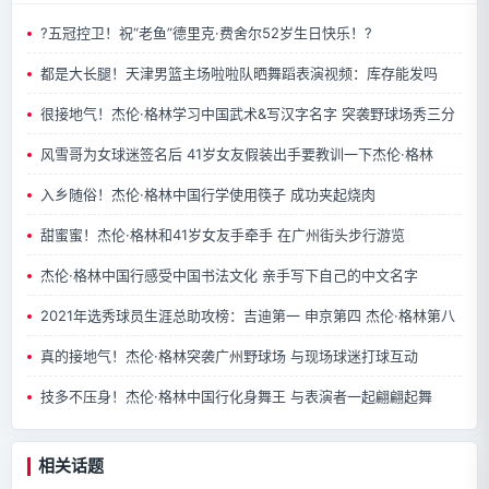
?五冠控卫！祝“老鱼”德里克·费舍尔52岁生日快乐！?
都是大长腿！天津男篮主场啦啦队晒舞蹈表演视频：库存能发吗
很接地气！杰伦·格林学习中国武术&写汉字名字 突袭野球场秀三分
风雪哥为女球迷签名后 41岁女友假装出手要教训一下杰伦·格林
入乡随俗！杰伦·格林中国行学使用筷子 成功夹起烧肉
甜蜜蜜！杰伦·格林和41岁女友手牵手 在广州街头步行游览
杰伦·格林中国行感受中国书法文化 亲手写下自己的中文名字
2021年选秀球员生涯总助攻榜：吉迪第一 申京第四 杰伦·格林第八
真的接地气！杰伦·格林突袭广州野球场 与现场球迷打球互动
技多不压身！杰伦·格林中国行化身舞王 与表演者一起翩翩起舞
相关话题