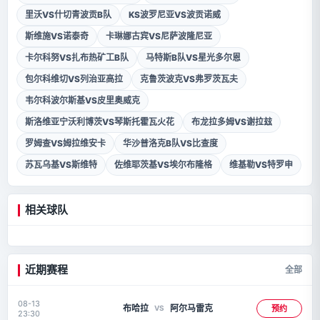
里沃VS什切青波贡B队
KS波罗尼亚VS波贡诺威
斯维施VS诺泰奇
卡琳娜古宾VS尼萨波隆尼亚
卡尔科努VS扎布热矿工B队
马特斯B队VS星光多尔恩
包尔科维切VS列治亚高拉
克鲁茨波克VS弗罗茨瓦夫
韦尔科波尔斯基VS皮里奥威克
斯洛维亚宁沃利博茨VS琴斯托霍瓦火花
布龙拉多姆VS谢拉玆
罗姆查VS姆拉维安卡
华沙普洛克B队VS比查度
苏瓦乌基VS斯维特
佐维耶茨基VS埃尔布隆格
维基勒VS特罗申
相关球队
近期赛程
全部
08-13
布哈拉
阿尔马雷克
预约
VS
23:30