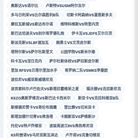
奥斯达VS诺尔比
卢斯特VSUSM阿尔及尔
多马日利采VS比尔森胜利B队
切斯卡阿森纳VS渥恩斯多夫
摩拉瓦新城VS斯达布尔诺
维特科维斯VS特里内茨
斯巴达坦波夫VS别尔哥罗德礼炮
伊卡瓦VSJDFS艾尔贝茨
斯派克斯VSLBF道加瓦
图勇士VS文茨皮尔斯
塔特尔斯VS萨尔杜斯里文
公园学院VS斯米尔泰
科卡瓦VS涅日克内
萨尔杜斯体校VS萨拉斯皮尔斯
里加 RFSVS贝塔尔里加水手
哥罗纳二队VSMKS李曼欧
波拉尼VS威亚斯威德尼克
波贡索科尔卢巴佐夫VS斯塔拉霍维采之星
福沃德VS克拉斯尼克
KSZO奥斯罗维克VS斯巴达卡西米尔
斯亚卡VS克拉科维亚B队
斯维德尼赞卡VS哥伦布猎鹰
登比察VS切米亚卡
斯塔加德什切青VS弗洛塔
卡图斯亚VS萨维斯沙
托伦VS特卢乔维亚
波兹南波兰IIVS弗热希尼亚
KS利普诺VS乌尼亚斯瓦泽达
卢齐诺VS克鲁切维亚