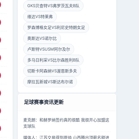
GKS贝查特VS弗罗茨瓦夫B队
维达VS特莱弗
罗森博格女足VS利尼史特朗女足
奥斯达VS诺尔比
卢斯特VSUSM阿尔及尔
多马日利采VS比尔森胜利B队
切斯卡阿森纳VS渥恩斯多夫
摩拉瓦新城VS斯达布尔诺
足球赛事资讯更新
麦克朗：和赫罗纳签约真的很酷 我很开心加盟这
支球队
媒体人：江苏交易得到原帅 山西腾出顶薪名额进