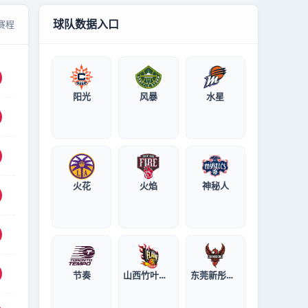
球队数据入口
赛程
阳光
风暴
水星
火花
火焰
神秘人
节奏
山西竹叶青酒女篮
东莞新彤盛女篮