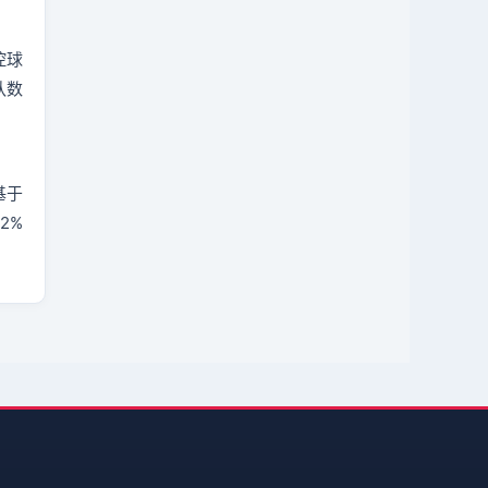
控球
认数
基于
2%