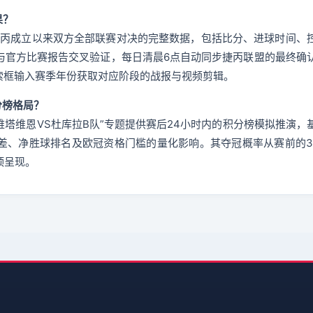
果？
自捷丙成立以来双方全部联赛对决的完整数据，包括比分、进球时间、
与官方比赛报告交叉验证，每日清晨6点自动同步捷丙联盟的最终确
索框输入赛季年份获取对应阶段的战报与视频剪辑。
分榜格局？
维塔维恩VS杜库拉B队”专题提供赛后24小时内的积分榜模拟推演，
差、净胜球排名及欧冠资格门槛的量化影响。其夺冠概率从赛前的3
顶呈现。