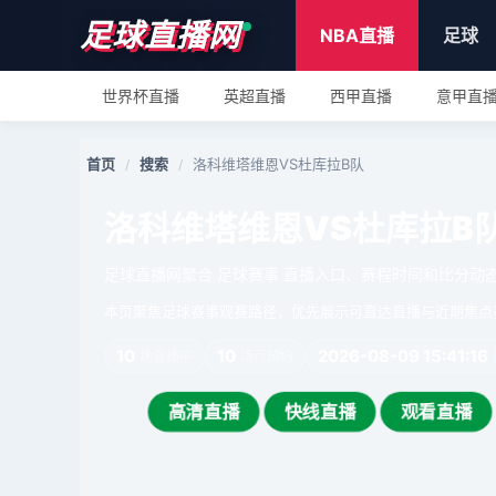
足球直播网
NBA直播
足球
世界杯直播
英超直播
西甲直播
意甲直
首页
搜索
洛科维塔维恩VS杜库拉B队
/
/
洛科维塔维恩VS杜库拉B
足球直播网聚合 足球赛事 直播入口、赛程时间和比分动
本页聚焦足球赛事观赛路径，优先展示可直达直播与近期焦点
10
10
2026-08-09 15:41:16
场直播中
场可预约
高清直播
快线直播
观看直播