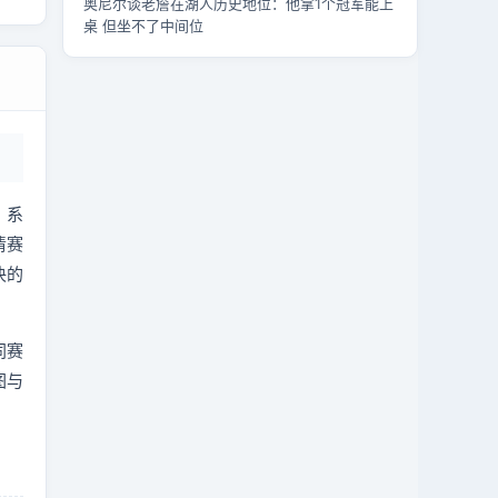
奥尼尔谈老詹在湖人历史地位：他拿1个冠军能上
桌 但坐不了中间位
。系
清赛
决的
同赛
图与