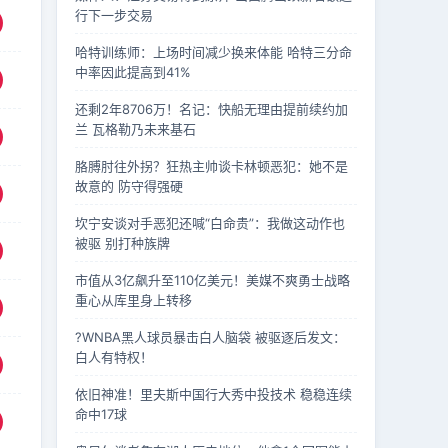
行下一步交易
哈特训练师：上场时间减少换来体能 哈特三分命
中率因此提高到41%
还剩2年8706万！名记：快船无理由提前续约加
兰 瓦格勒乃未来基石
胳膊肘往外拐？狂热主帅谈卡林顿恶犯：她不是
故意的 防守得强硬
坎宁安谈对手恶犯还喊“白命贵”：我做这动作也
被驱 别打种族牌
市值从3亿飙升至110亿美元！美媒不爽勇士战略
重心从库里身上转移
?WNBA黑人球员暴击白人脑袋 被驱逐后发文：
白人有特权！
依旧神准！里夫斯中国行大秀中投技术 稳稳连续
命中17球