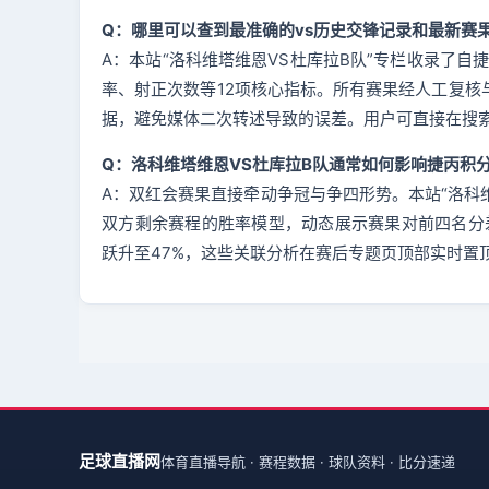
Q：哪里可以查到最准确的vs历史交锋记录和最新赛
A：本站“洛科维塔维恩VS杜库拉B队”专栏收录了
率、射正次数等12项核心指标。所有赛果经人工复核
据，避免媒体二次转述导致的误差。用户可直接在搜
Q：洛科维塔维恩VS杜库拉B队通常如何影响捷丙积
A：双红会赛果直接牵动争冠与争四形势。本站“洛科
双方剩余赛程的胜率模型，动态展示赛果对前四名分
跃升至47%，这些关联分析在赛后专题页顶部实时置
足球直播网
体育直播导航 · 赛程数据 · 球队资料 · 比分速递