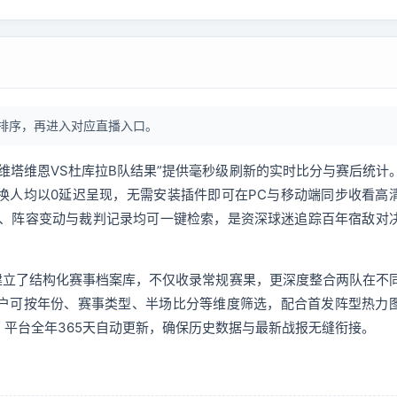
排序，再进入对应直播入口。
维塔维恩VS杜库拉B队结果”提供毫秒级刷新的实时比分与赛后统计
换人均以0延迟呈现，无需安装插件即可在PC与移动端同步收看高
果、阵容变动与裁判记录均可一键检索，是资深球迷追踪百年宿敌对
站建立了结构化赛事档案库，不仅收录常规赛果，更深度整合两队在不
户可按年份、赛事类型、半场比分等维度筛选，配合首发阵型热力
平台全年365天自动更新，确保历史数据与最新战报无缝衔接。