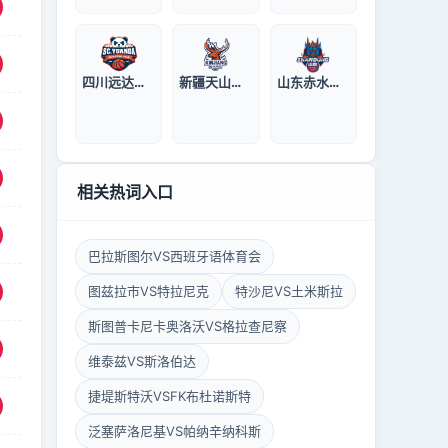
四川远达美乐女篮
新疆天山女篮
山东赤水河酒女篮
相关热词入口
巴拉斯图尔VS西班牙语体育会
图兹拉市VS特拉尼克
特沙尼VS土米斯拉
斯图普卡尼卡奥洛沃VS格拉查尼察
维泰兹VS斯洛伯达
捷堤斯特沃VSFK布杜诺斯特
泛塞萨洛尼基VS帕纳辛纳科斯