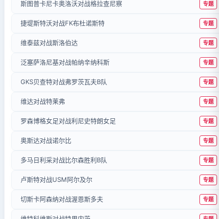
斯图普卡尼卡奥洛沃对战格拉查尼察
专题
捷堤斯特沃对战FK布杜诺斯特
专题
维泰兹对战斯洛伯达
专题
泛塞萨洛尼基对战帕纳辛纳科斯
专题
GKS贝查特对战弗罗茨瓦夫B队
专题
维达对战特莱弗
专题
罗森博格女足对战利尼史特朗女足
专题
奥斯达对战诺尔比
专题
多马日利采对战比尔森胜利B队
专题
卢斯特对战USM阿尔及尔
专题
切斯卡阿森纳对战渥恩斯多夫
专题
维特科维斯对战特里内茨
专题