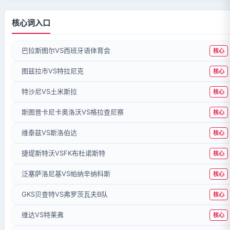
核心词入口
巴拉斯图尔VS西班牙语体育会
核心
图兹拉市VS特拉尼克
核心
特沙尼VS土米斯拉
核心
斯图普卡尼卡奥洛沃VS格拉查尼察
核心
维泰兹VS斯洛伯达
核心
捷堤斯特沃VSFK布杜诺斯特
核心
泛塞萨洛尼基VS帕纳辛纳科斯
核心
GKS贝查特VS弗罗茨瓦夫B队
核心
维达VS特莱弗
核心