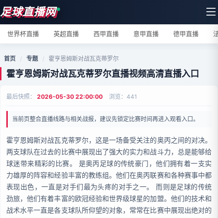
足球直播网
世界杯直播
英超直播
西甲直播
意甲直播
德甲直播
首页
/
专题
/
霍亨恩姆斯对战瓦克蒂罗尔
霍亨恩姆斯对战瓦克蒂罗尔直播视频高清直播入口
最后快照：
2026-05-30 22:00:00
浏览：
441
当前页整合直播线路与相关战报，建议先锁定比赛时间再进入观看入口。
霍亨恩姆斯对战瓦克蒂罗尔，这是一场备受关注的奥丙之间的对决。
两支球队在过去的比赛中展现出了强大的实力和战斗力，总是能够给
球迷带来精彩的比赛。 是奥丙足球的传统豪门，他们拥有着一支实
力雄厚的阵容和经验丰富的教练组。他们在奥丙联赛和各种赛事中都
表现出色，一直是对手们最为头疼的对手之一。 而则是足球的传统
劲旅，他们有着丰富的欧冠经验和世界级球星的加盟。他们的技术和
战术水平一直是各支球队所仰望的对象，常常在比赛中展现出绝对的