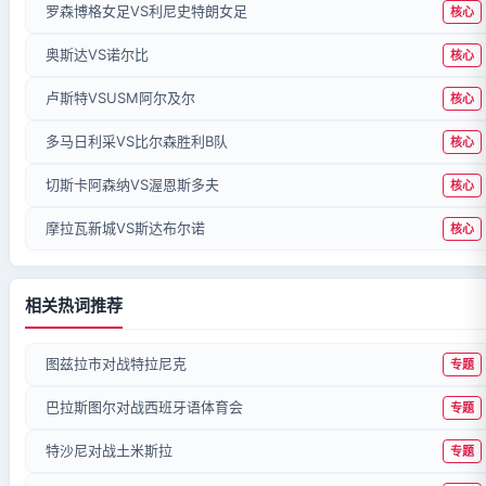
罗森博格女足VS利尼史特朗女足
核心
奥斯达VS诺尔比
核心
卢斯特VSUSM阿尔及尔
核心
多马日利采VS比尔森胜利B队
核心
切斯卡阿森纳VS渥恩斯多夫
核心
摩拉瓦新城VS斯达布尔诺
核心
相关热词推荐
图兹拉市对战特拉尼克
专题
巴拉斯图尔对战西班牙语体育会
专题
特沙尼对战土米斯拉
专题