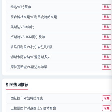
维达VS特莱弗
核心
罗森博格女足VS利尼史特朗女足
核心
奥斯达VS诺尔比
核心
卢斯特VSUSM阿尔及尔
核心
多马日利采VS比尔森胜利B队
核心
切斯卡阿森纳VS渥恩斯多夫
核心
摩拉瓦新城VS斯达布尔诺
核心
相关热词推荐
图兹拉市对战特拉尼克
专题
巴拉斯图尔对战西班牙语体育会
专题