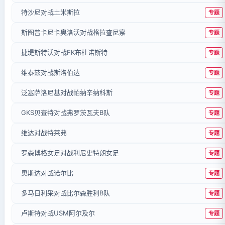
特沙尼对战土米斯拉
专题
斯图普卡尼卡奥洛沃对战格拉查尼察
专题
捷堤斯特沃对战FK布杜诺斯特
专题
维泰兹对战斯洛伯达
专题
泛塞萨洛尼基对战帕纳辛纳科斯
专题
GKS贝查特对战弗罗茨瓦夫B队
专题
维达对战特莱弗
专题
罗森博格女足对战利尼史特朗女足
专题
奥斯达对战诺尔比
专题
多马日利采对战比尔森胜利B队
专题
卢斯特对战USM阿尔及尔
专题