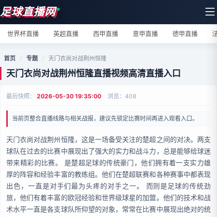
足球直播网
世界杯直播
英超直播
西甲直播
意甲直播
德甲直播
首页
/
专题
/
天门衣尚对战荆州恒隆
天门衣尚对战荆州恒隆直播视频高清直播入口
最后快照：
2026-05-30 19:35:00
浏览：
408
当前页整合直播线路与相关战报，建议先锁定比赛时间再进入观看入口。
天门衣尚对战荆州恒隆，这是一场备受关注的楚超之间的对决。两支
球队在过去的比赛中展现出了强大的实力和战斗力，总是能够给球迷
带来精彩的比赛。 是楚超足球的传统豪门，他们拥有着一支实力雄
厚的阵容和经验丰富的教练组。他们在楚超联赛和各种赛事中都表现
出色，一直是对手们最为头疼的对手之一。 而则是足球的传统劲
旅，他们有着丰富的欧冠经验和世界级球星的加盟。他们的技术和战
术水平一直是各支球队所仰望的对象，常常在比赛中展现出绝对的统