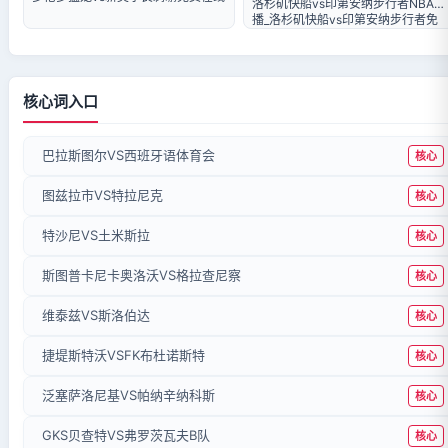
洛杉矶快船vs印第安纳步行者NBA直
直播
播_洛杉矶快船vs印第安纳步行者免
费在线直播
核心词入口
巴拉斯图尔VS西班牙语体育会
核心
图兹拉市VS特拉尼克
核心
特沙尼VS土米斯拉
核心
斯图普卡尼卡奥洛沃VS格拉查尼察
核心
维泰兹VS斯洛伯达
核心
捷堤斯特沃VSFK布杜诺斯特
核心
泛塞萨洛尼基VS帕纳辛纳科斯
核心
GKS贝查特VS弗罗茨瓦夫B队
核心