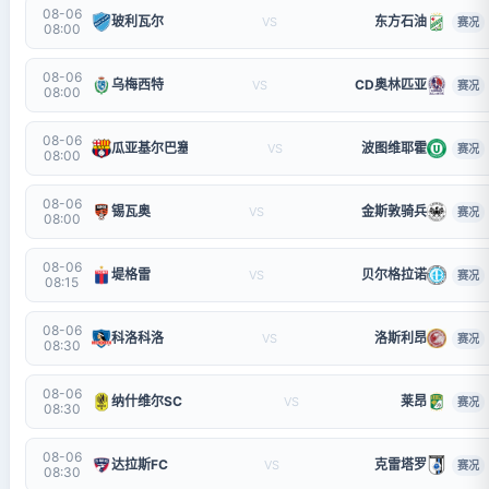
08-06
玻利瓦尔
东方石油
VS
赛况
08:00
08-06
乌梅西特
CD奥林匹亚
VS
赛况
08:00
08-06
瓜亚基尔巴塞罗那
波图维耶霍
VS
赛况
08:00
08-06
锡瓦奥
金斯敦骑兵
VS
赛况
08:00
08-06
堤格雷
贝尔格拉诺
VS
赛况
08:15
08-06
科洛科洛
洛斯利昂
VS
赛况
08:30
08-06
纳什维尔SC
莱昂
VS
赛况
08:30
08-06
达拉斯FC
克雷塔罗
VS
赛况
08:30