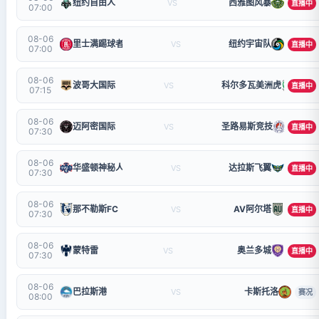
纽约自由人
西雅图风暴
VS
直播中
07:00
08-06
里士满踢球者
纽约宇宙队
VS
直播中
07:00
08-06
波哥大国际
科尔多瓦美洲虎
VS
直播中
07:15
08-06
迈阿密国际
圣路易斯竞技
VS
直播中
07:30
08-06
华盛顿神秘人
达拉斯飞翼
VS
直播中
07:30
08-06
那不勒斯FC
AV阿尔塔
VS
直播中
07:30
08-06
蒙特雷
奥兰多城
VS
直播中
07:30
08-06
巴拉斯港
卡斯托洛
VS
赛况
08:00