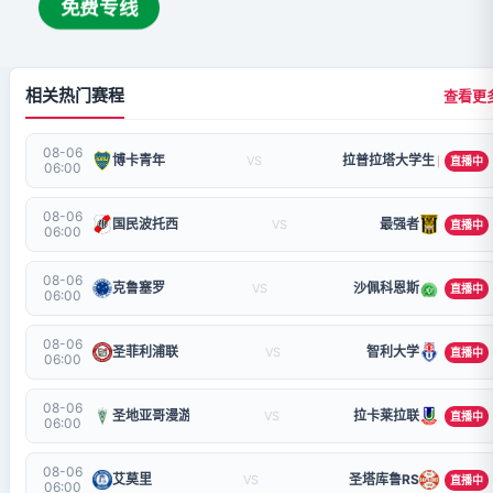
免费专线
相关热门赛程
查看更
08-06
博卡青年
拉普拉塔大学生
VS
直播中
06:00
08-06
国民波托西
最强者
VS
直播中
06:00
08-06
克鲁塞罗
沙佩科恩斯
VS
直播中
06:00
08-06
圣菲利浦联
智利大学
VS
直播中
06:00
08-06
圣地亚哥漫游者
拉卡莱拉联
VS
直播中
06:00
08-06
艾莫里
圣塔库鲁RS
VS
直播中
06:00