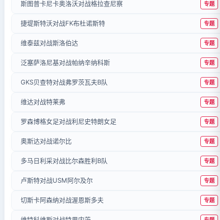
斯图普卡尼卡奥洛沃对战格拉查尼察
专题
捷堤斯特沃对战FK布杜诺斯特
专题
维泰兹对战斯洛伯达
专题
泛塞萨洛尼基对战帕纳辛纳科斯
专题
GKS贝查特对战弗罗茨瓦夫B队
专题
维达对战特莱弗
专题
罗森博格女足对战利尼史特朗女足
专题
奥斯达对战诺尔比
专题
多马日利采对战比尔森胜利B队
专题
卢斯特对战USM阿尔及尔
专题
切斯卡阿森纳对战渥恩斯多夫
专题
维特科维斯对战特里内茨
专题