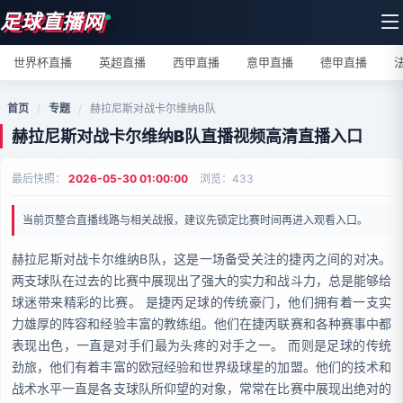
足球直播网
世界杯直播
英超直播
西甲直播
意甲直播
德甲直播
首页
/
专题
/
赫拉尼斯对战卡尔维纳B队
赫拉尼斯对战卡尔维纳B队直播视频高清直播入口
最后快照：
2026-05-30 01:00:00
浏览：
433
当前页整合直播线路与相关战报，建议先锁定比赛时间再进入观看入口。
赫拉尼斯对战卡尔维纳B队，这是一场备受关注的捷丙之间的对决。
两支球队在过去的比赛中展现出了强大的实力和战斗力，总是能够给
球迷带来精彩的比赛。 是捷丙足球的传统豪门，他们拥有着一支实
力雄厚的阵容和经验丰富的教练组。他们在捷丙联赛和各种赛事中都
表现出色，一直是对手们最为头疼的对手之一。 而则是足球的传统
劲旅，他们有着丰富的欧冠经验和世界级球星的加盟。他们的技术和
战术水平一直是各支球队所仰望的对象，常常在比赛中展现出绝对的