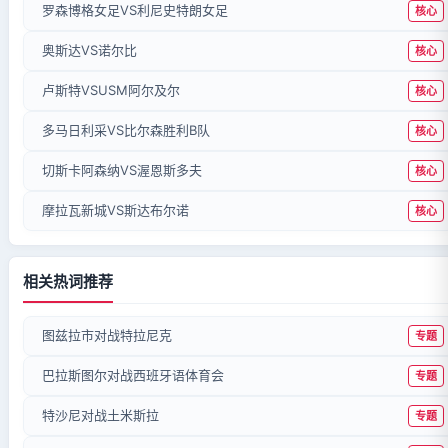
罗森博格女足VS利尼史特朗女足
核心
奥斯达VS诺尔比
核心
卢斯特VSUSM阿尔及尔
核心
多马日利采VS比尔森胜利B队
核心
切斯卡阿森纳VS渥恩斯多夫
核心
摩拉瓦新城VS斯达布尔诺
核心
相关热词推荐
图兹拉市对战特拉尼克
专题
巴拉斯图尔对战西班牙语体育会
专题
特沙尼对战土米斯拉
专题