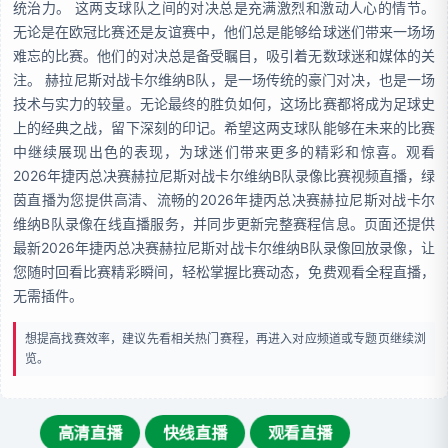
统治力。 这两支球队之间的对决总是充满激烈和激动人心的情节。
无论是在欧冠比赛还是友谊赛中，他们总是能够给球迷们带来一场场
难忘的比赛。他们的对决总是备受瞩目，吸引着无数球迷和媒体的关
注。 赫拉尼斯对战卡尔维纳B队，是一场传统的豪门对决，也是一场
技术与实力的较量。无论最终的胜负如何，这场比赛都将成为足球史
上的经典之战，留下深刻的印记。希望这两支球队能够在未来的比赛
中继续展现出色的表现，为球迷们带来更多的精彩和惊喜。观看
2026年捷丙总决赛赫拉尼斯对战卡尔维纳B队录像比赛视频直播，绿
茵直播为您提供高清、流畅的2026年捷丙总决赛赫拉尼斯对战卡尔
维纳B队录像在线直播服务，并同步更新完整赛程信息。页面还提供
最新2026年捷丙总决赛赫拉尼斯对战卡尔维纳B队录像回放录像，让
您随时回看比赛精彩瞬间，轻松掌握比赛动态，免费观看全程直播，
无需插件。
想提高找赛效率，建议先看相关热门赛程，再进入对应频道或专题页继续浏
览。
高清直播
快线直播
观看直播