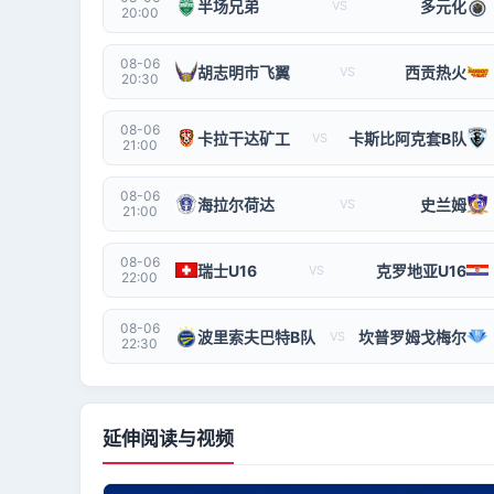
半场兄弟
多元化
VS
20:00
08-06
胡志明市飞翼
西贡热火
VS
20:30
08-06
卡拉干达矿工
卡斯比阿克套B队
VS
21:00
08-06
海拉尔荷达
史兰姆
VS
21:00
08-06
瑞士U16
克罗地亚U16
VS
22:00
08-06
波里索夫巴特B队
坎普罗姆戈梅尔
VS
22:30
延伸阅读与视频