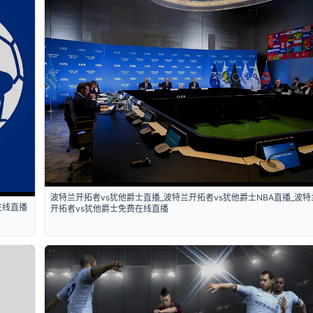
波特兰开拓者vs犹他爵士直播_波特兰开拓者vs犹他爵士NBA直播_波特
在线直播
开拓者vs犹他爵士免费在线直播