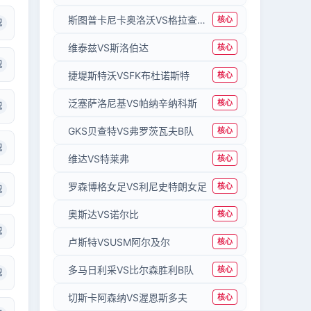
斯图普卡尼卡奥洛沃VS格拉查尼察
核心
况
维泰兹VS斯洛伯达
核心
况
捷堤斯特沃VSFK布杜诺斯特
核心
泛塞萨洛尼基VS帕纳辛纳科斯
核心
况
GKS贝查特VS弗罗茨瓦夫B队
核心
况
维达VS特莱弗
核心
罗森博格女足VS利尼史特朗女足
核心
况
奥斯达VS诺尔比
核心
况
卢斯特VSUSM阿尔及尔
核心
多马日利采VS比尔森胜利B队
核心
况
切斯卡阿森纳VS渥恩斯多夫
核心