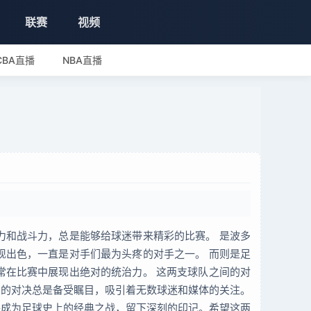
联赛
视频
CBA直播
NBA直播
力和战斗力，总是能够给球迷带来精彩的比赛。 是波多
现出色，一直是对手们最为头疼的对手之一。 而则是足
常在比赛中展现出绝对的统治力。 这两支球队之间的对
们的对决总是备受瞩目，吸引着无数球迷和媒体的关注。
将成为足球史上的经典之战，留下深刻的印记。希望这两