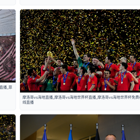
直播_菲
摩洛哥vs海地直播_摩洛哥vs海地世界杯直播_摩洛哥vs海地世界杯免费
线直播