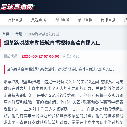
足球直播网
世界杯直播
英超直播
西甲直播
意甲直播
德甲直播
首页
/
专题
/
烟草路对战塞勒姆城
烟草路对战塞勒姆城直播视频高清直播入口
最后快照：
2026-05-27 07:00:00
浏览：
426
当前页整合直播线路与相关战报，建议先锁定比赛时间再进入观看入口。
烟草路对战塞勒姆城，这是一场备受关注的美乙2之间的对决。两支
球队在过去的比赛中展现出了强大的实力和战斗力，总是能够给球迷
带来精彩的比赛。 是美乙2足球的传统豪门，他们拥有着一支实力雄
厚的阵容和经验丰富的教练组。他们在美乙2联赛和各种赛事中都表
现出色，一直是对手们最为头疼的对手之一。 而则是足球的传统劲
旅，他们有着丰富的欧冠经验和世界级球星的加盟。他们的技术和战
术水平一直是各支球队所仰望的对象，常常在比赛中展现出绝对的统