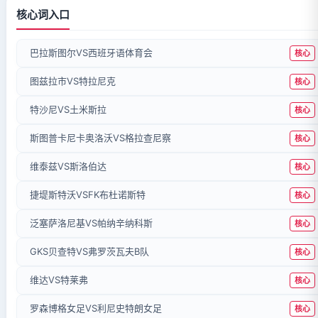
核心词入口
巴拉斯图尔VS西班牙语体育会
核心
图兹拉市VS特拉尼克
核心
特沙尼VS土米斯拉
核心
斯图普卡尼卡奥洛沃VS格拉查尼察
核心
维泰兹VS斯洛伯达
核心
捷堤斯特沃VSFK布杜诺斯特
核心
泛塞萨洛尼基VS帕纳辛纳科斯
核心
GKS贝查特VS弗罗茨瓦夫B队
核心
维达VS特莱弗
核心
罗森博格女足VS利尼史特朗女足
核心