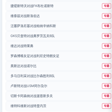
捷堤斯特沃对战FK布杜诺斯特
专题
维泰兹对战斯洛伯达
专题
泛塞萨洛尼基对战帕纳辛纳科斯
专题
GKS贝查特对战弗罗茨瓦夫B队
专题
维达对战特莱弗
专题
罗森博格女足对战利尼史特朗女足
专题
奥斯达对战诺尔比
专题
多马日利采对战比尔森胜利B队
专题
卢斯特对战USM阿尔及尔
专题
切斯卡阿森纳对战渥恩斯多夫
专题
维特科维斯对战特里内茨
专题