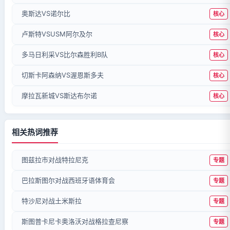
奥斯达VS诺尔比
核心
卢斯特VSUSM阿尔及尔
核心
多马日利采VS比尔森胜利B队
核心
切斯卡阿森纳VS渥恩斯多夫
核心
摩拉瓦新城VS斯达布尔诺
核心
相关热词推荐
图兹拉市对战特拉尼克
专题
巴拉斯图尔对战西班牙语体育会
专题
特沙尼对战土米斯拉
专题
斯图普卡尼卡奥洛沃对战格拉查尼察
专题