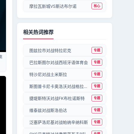
摩拉瓦新城VS斯达布尔诺
核心
相关热词推荐
图兹拉市对战特拉尼克
专题
龙
巴拉斯图尔对战西班牙语体育会
专题
特沙尼对战土米斯拉
专题
斯图普卡尼卡奥洛沃对战格拉查尼察
专题
捷堤斯特沃对战FK布杜诺斯特
专题
维泰兹对战斯洛伯达
专题
泛塞萨洛尼基对战帕纳辛纳科斯
专题