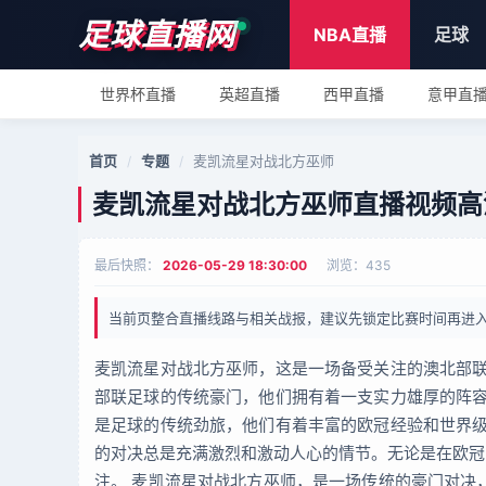
足球直播网
NBA直播
足球
世界杯直播
英超直播
西甲直播
意甲直
首页
专题
麦凯流星对战北方巫师
/
/
麦凯流星对战北方巫师直播视频高
最后快照：
2026-05-29 18:30:00
浏览：
435
当前页整合直播线路与相关战报，建议先锁定比赛时间再进
麦凯流星对战北方巫师，这是一场备受关注的澳北部联
部联足球的传统豪门，他们拥有着一支实力雄厚的阵容
是足球的传统劲旅，他们有着丰富的欧冠经验和世界级
的对决总是充满激烈和激动人心的情节。无论是在欧冠
注。 麦凯流星对战北方巫师，是一场传统的豪门对决