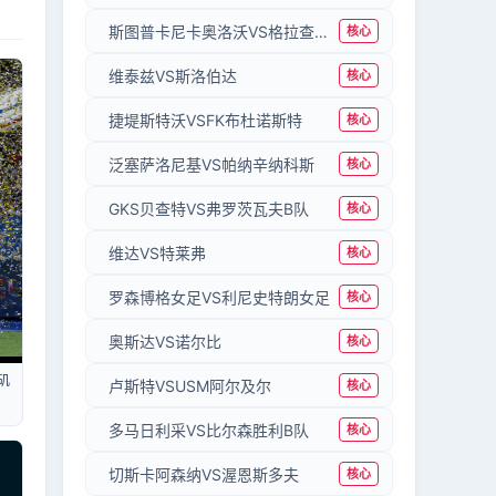
斯图普卡尼卡奥洛沃VS格拉查尼察
核心
维泰兹VS斯洛伯达
核心
捷堤斯特沃VSFK布杜诺斯特
核心
泛塞萨洛尼基VS帕纳辛纳科斯
核心
GKS贝查特VS弗罗茨瓦夫B队
核心
维达VS特莱弗
核心
罗森博格女足VS利尼史特朗女足
核心
奥斯达VS诺尔比
核心
矶
卢斯特VSUSM阿尔及尔
核心
多马日利采VS比尔森胜利B队
核心
切斯卡阿森纳VS渥恩斯多夫
核心