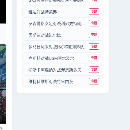
GKS贝查特对战弗罗茨瓦夫B队
专题
维达对战特莱弗
专题
罗森博格女足对战利尼史特朗女足
专题
奥斯达对战诺尔比
专题
多马日利采对战比尔森胜利B队
专题
卢斯特对战USM阿尔及尔
专题
切斯卡阿森纳对战渥恩斯多夫
专题
维特科维斯对战特里内茨
专题
s