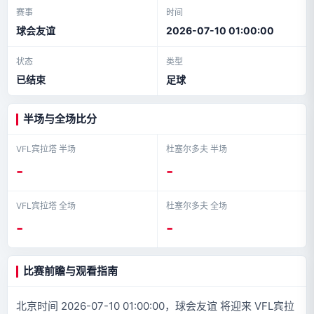
赛事
时间
球会友谊
2026-07-10 01:00:00
状态
类型
已结束
足球
半场与全场比分
VFL宾拉塔 半场
杜塞尔多夫 半场
-
-
VFL宾拉塔 全场
杜塞尔多夫 全场
-
-
比赛前瞻与观看指南
北京时间 2026-07-10 01:00:00，球会友谊 将迎来 VFL宾拉