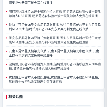
铜梁龙vs云南玉昆免费在线直播
明尼苏达森林狼vs波士顿凯尔特人直播_明尼苏达森林狼vs波士顿凯
尔特人NBA直播_明尼苏达森林狼vs波士顿凯尔特人免费在线直播
波特兰开拓者vs圣安东尼奥马刺直播_波特兰开拓者vs圣安东尼奥马
刺NBA直播_波特兰开拓者vs圣安东尼奥马刺免费在线直播
圣安东尼奥马刺vs亚特兰大老鹰直播_圣安东尼奥马刺vs亚特兰大老
鹰NBA直播_圣安东尼奥马刺vs亚特兰大老鹰免费在线直播
云南玉昆vs重庆铜梁龙直播_云南玉昆vs重庆铜梁龙中超直播_云南
玉昆vs重庆铜梁龙免费在线直播
波特兰开拓者vs洛杉矶湖人直播_波特兰开拓者vs洛杉矶湖人NBA直
播_波特兰开拓者vs洛杉矶湖人免费在线直播
犹他爵士vs密尔沃基雄鹿直播_犹他爵士vs密尔沃基雄鹿NBA直播_
犹他爵士vs密尔沃基雄鹿免费在线直播
相关话题