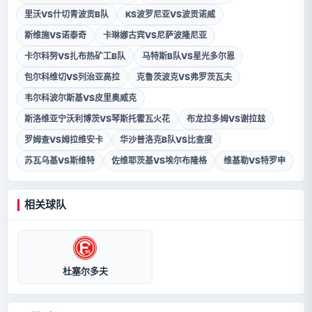
里沃VS什切青波贡B队
KS波罗尼亚VS波贡诺威
斯维施VS诺泰奇
卡琳娜古宾VS尼萨波隆尼亚
卡尔科努VS扎布热矿工B队
马特斯B队VS星光多尔恩
包尔科维切VS列治亚高拉
克鲁茨波克VS弗罗茨瓦夫
韦尔科波尔斯基VS皮里奥威克
斯洛维亚宁沃利博茨VS琴斯托霍瓦火花
布龙拉多姆VS谢拉玆
罗姆查VS姆拉维安卡
华沙普洛克B队VS比查度
苏瓦乌基VS斯维特
佐维耶茨基VS埃尔布隆格
维基勒VS特罗申
相关球队
杜塞尔多夫