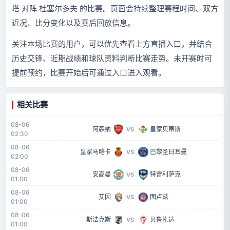
塔 对阵 杜塞尔多夫 的比赛。页面会持续整理赛程时间、双方
近况、比分变化以及赛后回放信息。
关注本场比赛的用户，可以优先查看上方直播入口，并结合
历史交锋、近期战绩和球队资料判断比赛走势。未开赛时可
提前预约，比赛开始后可通过入口进入观看。
相关比赛
08-06
阿森纳
皇家贝蒂斯
VS
02:30
08-06
皇家马略卡
巴黎圣日耳曼
VS
02:00
08-06
安高曼
特雷利萨克
VS
01:00
08-06
艾因
图卢兹
VS
01:00
08-06
斯法克斯
贝鲁扎达
VS
01:00