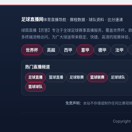
足球直播网
体育直播导航 · 赛程数据 · 球队资料 · 比分速递
绿茵直播【厉害】专注于全球足球赛事直播服务，覆盖世界杯、
多终端流畅访问，为广大球迷带来稳定、快捷、高清的观赛体验
世界杯
英超
西甲
意甲
德甲
法甲
热门直播频道
足球直播
篮球直播
足球联赛
篮球联赛
足球球队
篮球球队
免责声明：
本站不存储或制作任何比赛视
Copyright