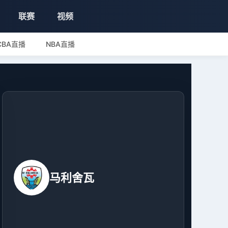
联赛
视频
CBA直播
NBA直播
马利舍瓦