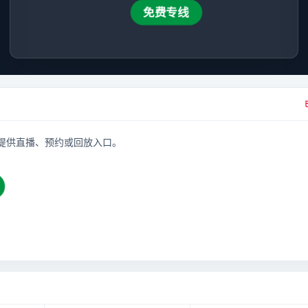
免费专线
提供直播、预约或回放入口。