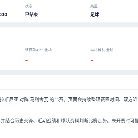
状态
类型
:00
已结束
足球
维拉斯尼亚 全场
马利舍瓦 全场
-
-
 将迎来 维拉斯尼亚 对阵 马利舍瓦 的比赛。页面会持续整理赛程时间、双方近
，并结合历史交锋、近期战绩和球队资料判断比赛走势。未开赛时可