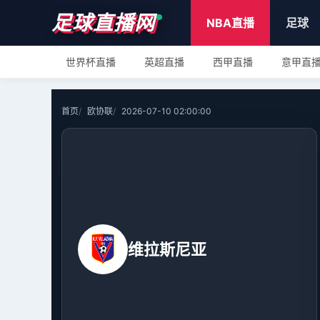
足球直播网
NBA直播
足球
世界杯直播
英超直播
西甲直播
意甲直
首页
欧协联
2026-07-10 02:00:00
维拉斯尼亚