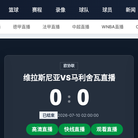
篮球
赛程
录像
球队
球员
新闻
播
德甲直播
法甲直播
中超直播
WNBA直播
欧协联
维拉斯尼亚VS马利舍瓦直播
0
0
:
已结束
2026-07-10 02:00:00
高清直播
快线直播
观看直播