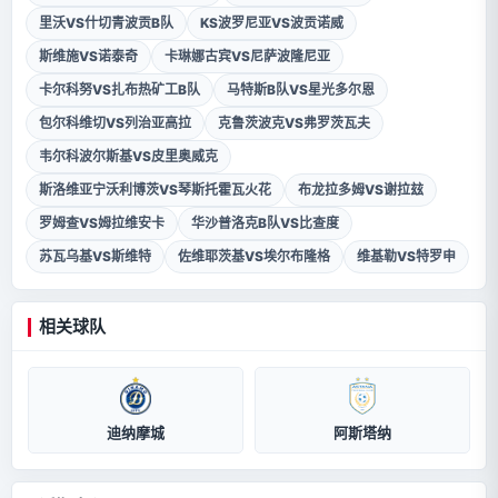
里沃VS什切青波贡B队
KS波罗尼亚VS波贡诺威
斯维施VS诺泰奇
卡琳娜古宾VS尼萨波隆尼亚
卡尔科努VS扎布热矿工B队
马特斯B队VS星光多尔恩
包尔科维切VS列治亚高拉
克鲁茨波克VS弗罗茨瓦夫
韦尔科波尔斯基VS皮里奥威克
斯洛维亚宁沃利博茨VS琴斯托霍瓦火花
布龙拉多姆VS谢拉玆
罗姆查VS姆拉维安卡
华沙普洛克B队VS比查度
苏瓦乌基VS斯维特
佐维耶茨基VS埃尔布隆格
维基勒VS特罗申
相关球队
迪纳摩城
阿斯塔纳