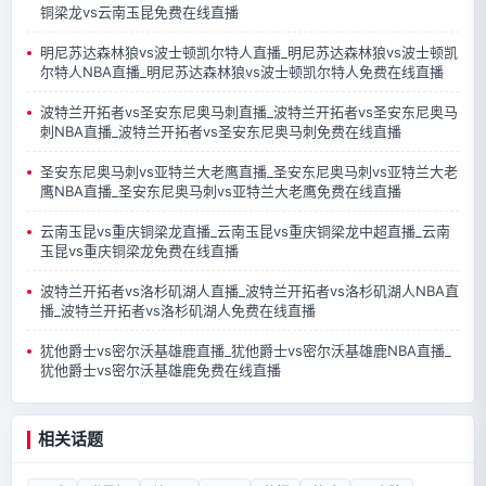
铜梁龙vs云南玉昆免费在线直播
明尼苏达森林狼vs波士顿凯尔特人直播_明尼苏达森林狼vs波士顿凯
尔特人NBA直播_明尼苏达森林狼vs波士顿凯尔特人免费在线直播
波特兰开拓者vs圣安东尼奥马刺直播_波特兰开拓者vs圣安东尼奥马
刺NBA直播_波特兰开拓者vs圣安东尼奥马刺免费在线直播
圣安东尼奥马刺vs亚特兰大老鹰直播_圣安东尼奥马刺vs亚特兰大老
鹰NBA直播_圣安东尼奥马刺vs亚特兰大老鹰免费在线直播
云南玉昆vs重庆铜梁龙直播_云南玉昆vs重庆铜梁龙中超直播_云南
玉昆vs重庆铜梁龙免费在线直播
波特兰开拓者vs洛杉矶湖人直播_波特兰开拓者vs洛杉矶湖人NBA直
播_波特兰开拓者vs洛杉矶湖人免费在线直播
犹他爵士vs密尔沃基雄鹿直播_犹他爵士vs密尔沃基雄鹿NBA直播_
犹他爵士vs密尔沃基雄鹿免费在线直播
相关话题