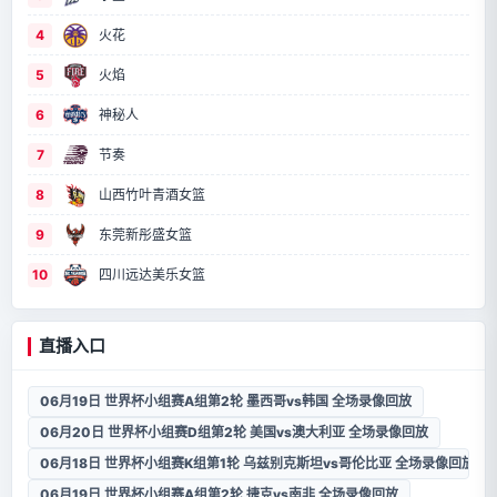
4
火花
5
火焰
6
神秘人
7
节奏
8
山西竹叶青酒女篮
9
东莞新彤盛女篮
10
四川远达美乐女篮
直播入口
06月19日 世界杯小组赛A组第2轮 墨西哥vs韩国 全场录像回放
06月20日 世界杯小组赛D组第2轮 美国vs澳大利亚 全场录像回放
06月18日 世界杯小组赛K组第1轮 乌兹别克斯坦vs哥伦比亚 全场录像回放
06月19日 世界杯小组赛A组第2轮 捷克vs南非 全场录像回放