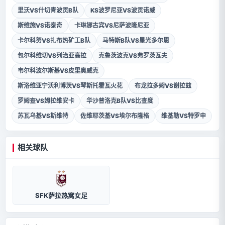
里沃VS什切青波贡B队
KS波罗尼亚VS波贡诺威
斯维施VS诺泰奇
卡琳娜古宾VS尼萨波隆尼亚
卡尔科努VS扎布热矿工B队
马特斯B队VS星光多尔恩
包尔科维切VS列治亚高拉
克鲁茨波克VS弗罗茨瓦夫
韦尔科波尔斯基VS皮里奥威克
斯洛维亚宁沃利博茨VS琴斯托霍瓦火花
布龙拉多姆VS谢拉玆
罗姆查VS姆拉维安卡
华沙普洛克B队VS比查度
苏瓦乌基VS斯维特
佐维耶茨基VS埃尔布隆格
维基勒VS特罗申
相关球队
SFK萨拉热窝女足