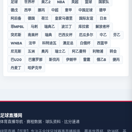
足球
世界杯
美乙2
NBA
英超
篮球
国家队
德戊
西甲
挪丙
中超
意甲
中国足球
德甲
阿后备
德国
荷兰
皇家马德里
国际友谊
日本
菲MPBL
马刺
瑞典乙
波兰丁
库拉索
解放者杯
突尼斯
南美杯
瑞典
巴西女杯
厄瓜多尔
中乙
芬乙
WNBA
法甲
科特迪瓦
澳足总
白俄杯
西篮甲
尼克斯
五洲
奥丙
瑞士乙
阿乙曼特
利物浦
转会
巴U20
巴塞罗那
斯伐丙
伊朗甲
雷霆
俄乙B
捷丙
丹麦丁
哈萨克甲
足球直播网
体育直播导航 · 赛程数据 · 球队资料 · 比分速递
绿茵直播【厉害】专注于全球足球赛事直播服务，覆盖世界杯、欧洲杯、英