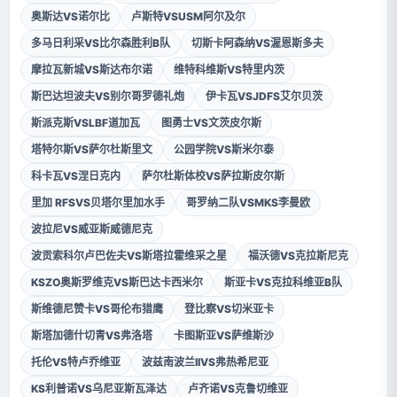
奥斯达VS诺尔比
卢斯特VSUSM阿尔及尔
多马日利采VS比尔森胜利B队
切斯卡阿森纳VS渥恩斯多夫
摩拉瓦新城VS斯达布尔诺
维特科维斯VS特里内茨
斯巴达坦波夫VS别尔哥罗德礼炮
伊卡瓦VSJDFS艾尔贝茨
斯派克斯VSLBF道加瓦
图勇士VS文茨皮尔斯
塔特尔斯VS萨尔杜斯里文
公园学院VS斯米尔泰
科卡瓦VS涅日克内
萨尔杜斯体校VS萨拉斯皮尔斯
里加 RFSVS贝塔尔里加水手
哥罗纳二队VSMKS李曼欧
波拉尼VS威亚斯威德尼克
波贡索科尔卢巴佐夫VS斯塔拉霍维采之星
福沃德VS克拉斯尼克
KSZO奥斯罗维克VS斯巴达卡西米尔
斯亚卡VS克拉科维亚B队
斯维德尼赞卡VS哥伦布猎鹰
登比察VS切米亚卡
斯塔加德什切青VS弗洛塔
卡图斯亚VS萨维斯沙
托伦VS特卢乔维亚
波兹南波兰IIVS弗热希尼亚
KS利普诺VS乌尼亚斯瓦泽达
卢齐诺VS克鲁切维亚