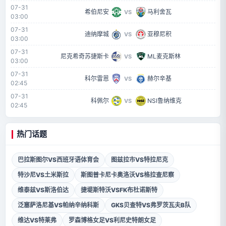
07-31
希伯尼安
马利舍瓦
VS
03:00
07-31
迪纳摩城
亚穆尼积
VS
03:00
07-31
尼克希奇苏捷斯卡
ML麦克斯林
VS
03:00
07-31
科尔雷恩
赫尔辛基
VS
02:45
07-31
科佩尔
NSI鲁纳维克
VS
02:45
热门话题
巴拉斯图尔VS西班牙语体育会
图兹拉市VS特拉尼克
特沙尼VS土米斯拉
斯图普卡尼卡奥洛沃VS格拉查尼察
维泰兹VS斯洛伯达
捷堤斯特沃VSFK布杜诺斯特
泛塞萨洛尼基VS帕纳辛纳科斯
GKS贝查特VS弗罗茨瓦夫B队
维达VS特莱弗
罗森博格女足VS利尼史特朗女足