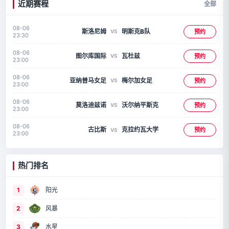
近期赛程
全部
08-06
斯洛尼姆
明斯克B队
预约
VS
23:30
08-06
图尔库国际
瓦杜兹
预约
VS
23:00
08-06
亚纳普马女足
梅尔加女足
预约
VS
23:00
08-06
莫洛迪兹诺
沃尔纳平斯克
预约
VS
23:00
08-06
古比斯
克拉约瓦大学
预约
VS
23:00
热门排名
1
阳光
2
风暴
3
水星