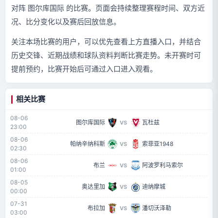
对阵 图尔库国际 的比赛。页面会持续整理赛程时间、双方近
况、比分变化以及赛后回放信息。
关注本场比赛的用户，可以优先查看上方直播入口，并结合
历史交锋、近期战绩和球队资料判断比赛走势。未开赛时可
提前预约，比赛开始后可通过入口进入观看。
相关比赛
08-06
图尔库国际
瓦杜兹
VS
23:00
08-06
帕纳辛纳科斯
索菲亚1948
VS
02:30
08-06
布兰
阿波罗利马索尔
VS
01:00
08-05
奥达里加
迪纳摩城
VS
00:00
07-31
布拉加
潘切沃泽勒
VS
03:00