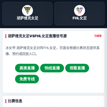
胡萨维克女足
FHL女足
胡萨维克女足VSFHL女足直播信号源
已结束
冰女甲 胡萨维克女足对阵FHL女足，页面会根据比赛状态提供直
播、预约或回放入口。
高清直播
快线直播
观看直播
免费专线
比赛信息