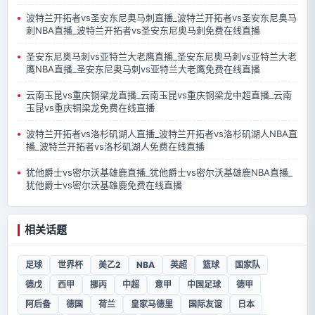
波特兰开拓者vs圣安东尼奥马刺直播_波特兰开拓者vs圣安东尼奥马
刺NBA直播_波特兰开拓者vs圣安东尼奥马刺免费在线直播
圣安东尼奥马刺vs亚特兰大老鹰直播_圣安东尼奥马刺vs亚特兰大老
鹰NBA直播_圣安东尼奥马刺vs亚特兰大老鹰免费在线直播
云南玉昆vs重庆铜梁龙直播_云南玉昆vs重庆铜梁龙中超直播_云南
玉昆vs重庆铜梁龙免费在线直播
波特兰开拓者vs洛杉矶湖人直播_波特兰开拓者vs洛杉矶湖人NBA直
播_波特兰开拓者vs洛杉矶湖人免费在线直播
犹他爵士vs密尔沃基雄鹿直播_犹他爵士vs密尔沃基雄鹿NBA直播_
犹他爵士vs密尔沃基雄鹿免费在线直播
相关话题
足球
世界杯
美乙2
NBA
英超
篮球
国家队
德戊
西甲
挪丙
中超
意甲
中国足球
德甲
阿后备
德国
荷兰
皇家马德里
国际友谊
日本