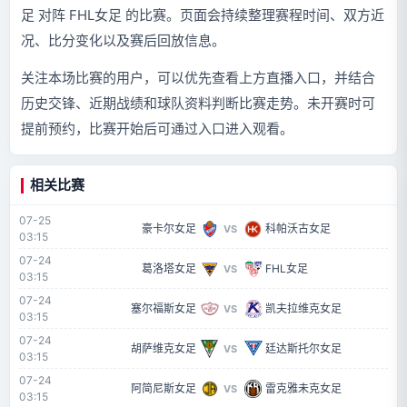
足 对阵 FHL女足 的比赛。页面会持续整理赛程时间、双方近
况、比分变化以及赛后回放信息。
关注本场比赛的用户，可以优先查看上方直播入口，并结合
历史交锋、近期战绩和球队资料判断比赛走势。未开赛时可
提前预约，比赛开始后可通过入口进入观看。
相关比赛
07-25
豪卡尔女足
科帕沃古女足
VS
03:15
07-24
葛洛塔女足
FHL女足
VS
03:15
07-24
塞尔福斯女足
凯夫拉维克女足
VS
03:15
07-24
胡萨维克女足
廷达斯托尔女足
VS
03:15
07-24
阿简尼斯女足
雷克雅未克女足
VS
03:15