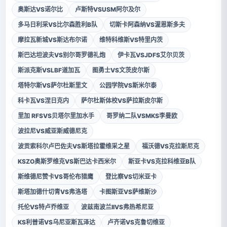
奥斯达VS诺尔比
卢斯特VSUSM阿尔及尔
多马日利采VS比尔森胜利B队
切斯卡阿森纳VS渥恩斯多夫
摩拉瓦新城VS斯达布尔诺
维特科维斯VS特里内茨
斯巴达坦波夫VS别尔哥罗德礼炮
伊卡瓦VSJDFS艾尔贝茨
斯派克斯VSLBF道加瓦
图勇士VS文茨皮尔斯
塔特尔斯VS萨尔杜斯里文
公园学院VS斯米尔泰
科卡瓦VS涅日克内
萨尔杜斯体校VS萨拉斯皮尔斯
里加 RFSVS贝塔尔里加水手
哥罗纳二队VSMKS李曼欧
波拉尼VS威亚斯威德尼克
波贡索科尔卢巴佐夫VS斯塔拉霍维采之星
福沃德VS克拉斯尼克
KSZO奥斯罗维克VS斯巴达卡西米尔
斯亚卡VS克拉科维亚B队
斯维德尼赞卡VS哥伦布猎鹰
登比察VS切米亚卡
斯塔加德什切青VS弗洛塔
卡图斯亚VS萨维斯沙
托伦VS特卢乔维亚
波兹南波兰IIVS弗热希尼亚
KS利普诺VS乌尼亚斯瓦泽达
卢齐诺VS克鲁切维亚