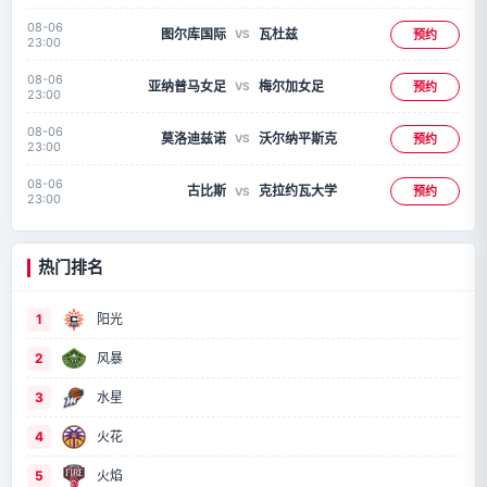
08-06
图尔库国际
瓦杜兹
预约
VS
23:00
08-06
亚纳普马女足
梅尔加女足
预约
VS
23:00
08-06
莫洛迪兹诺
沃尔纳平斯克
预约
VS
23:00
08-06
古比斯
克拉约瓦大学
预约
VS
23:00
热门排名
1
阳光
2
风暴
3
水星
4
火花
5
火焰