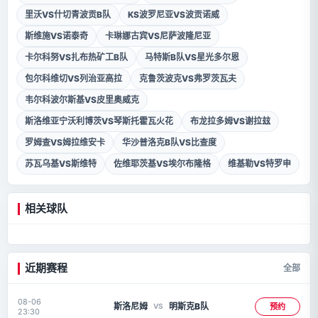
里沃VS什切青波贡B队
KS波罗尼亚VS波贡诺威
斯维施VS诺泰奇
卡琳娜古宾VS尼萨波隆尼亚
卡尔科努VS扎布热矿工B队
马特斯B队VS星光多尔恩
包尔科维切VS列治亚高拉
克鲁茨波克VS弗罗茨瓦夫
韦尔科波尔斯基VS皮里奥威克
斯洛维亚宁沃利博茨VS琴斯托霍瓦火花
布龙拉多姆VS谢拉玆
罗姆查VS姆拉维安卡
华沙普洛克B队VS比查度
苏瓦乌基VS斯维特
佐维耶茨基VS埃尔布隆格
维基勒VS特罗申
相关球队
近期赛程
全部
08-06
斯洛尼姆
明斯克B队
预约
VS
23:30