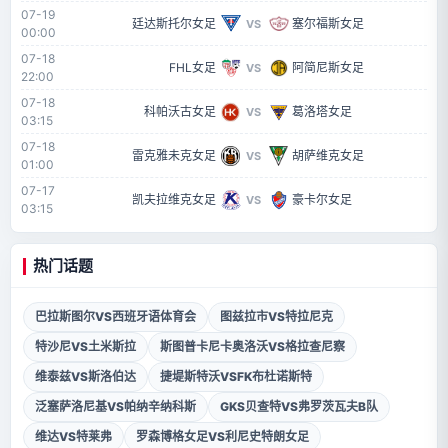
07-19
廷达斯托尔女足
塞尔福斯女足
VS
00:00
07-18
FHL女足
阿简尼斯女足
VS
22:00
07-18
科帕沃古女足
葛洛塔女足
VS
03:15
07-18
雷克雅未克女足
胡萨维克女足
VS
01:00
07-17
凯夫拉维克女足
豪卡尔女足
VS
03:15
热门话题
巴拉斯图尔VS西班牙语体育会
图兹拉市VS特拉尼克
特沙尼VS土米斯拉
斯图普卡尼卡奥洛沃VS格拉查尼察
维泰兹VS斯洛伯达
捷堤斯特沃VSFK布杜诺斯特
泛塞萨洛尼基VS帕纳辛纳科斯
GKS贝查特VS弗罗茨瓦夫B队
维达VS特莱弗
罗森博格女足VS利尼史特朗女足