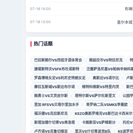
布琳
07-18 14:00
墨尔本城
07-18 13:00
热门话题
巴拉斯图尔VS西班牙语体育会
图兹拉市VS特拉尼克
捷堤斯特沃VSFK布杜诺斯特
泛塞萨洛尼基VS帕纳辛纳科
罗森博格女足VS利尼史特朗女足
奥斯达VS诺尔比
卢斯
摩拉瓦新城VS斯达布尔诺
维特科维斯VS特里内茨
斯
图勇士VS文茨皮尔斯
塔特尔斯VS萨尔杜斯里文
公园学
里加 RFSVS贝塔尔里加水手
哥罗纳二队VSMKS李曼欧
福沃德VS克拉斯尼克
KSZO奥斯罗维克VS斯巴达卡西米尔
斯塔加德什切青VS弗洛塔
卡图斯亚VS萨维斯沙
托伦V
卢齐诺VS克鲁切维亚
里沃VS什切青波贡B队
KS波罗