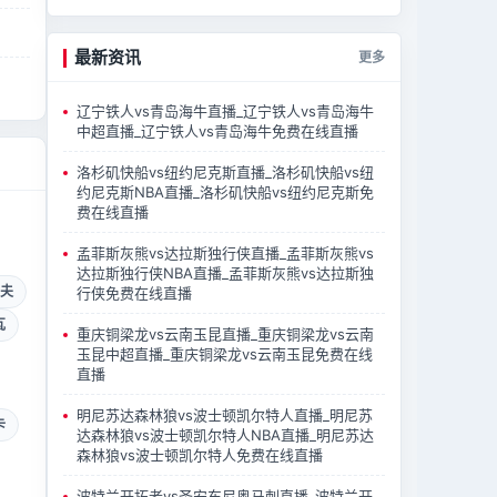
最新资讯
更多
辽宁铁人vs青岛海牛直播_辽宁铁人vs青岛海牛
中超直播_辽宁铁人vs青岛海牛免费在线直播
洛杉矶快船vs纽约尼克斯直播_洛杉矶快船vs纽
约尼克斯NBA直播_洛杉矶快船vs纽约尼克斯免
费在线直播
孟菲斯灰熊vs达拉斯独行侠直播_孟菲斯灰熊vs
达拉斯独行侠NBA直播_孟菲斯灰熊vs达拉斯独
多夫
行侠免费在线直播
瓦
重庆铜梁龙vs云南玉昆直播_重庆铜梁龙vs云南
玉昆中超直播_重庆铜梁龙vs云南玉昆免费在线
直播
明尼苏达森林狼vs波士顿凯尔特人直播_明尼苏
卡
达森林狼vs波士顿凯尔特人NBA直播_明尼苏达
森林狼vs波士顿凯尔特人免费在线直播
波特兰开拓者vs圣安东尼奥马刺直播_波特兰开