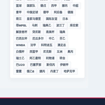
篮球
国家队
德戊
西甲
挪丙
中超
意甲
中国足球
德甲
阿后备
德国
荷兰
皇家马德里
国际友谊
日本
菲MPBL
马刺
瑞典乙
波兰丁
库拉索
解放者杯
突尼斯
南美杯
瑞典
巴西女杯
厄瓜多尔
中乙
芬乙
WNBA
法甲
科特迪瓦
澳足总
白俄杯
西篮甲
尼克斯
五洲
奥丙
瑞士乙
阿乙曼特
利物浦
转会
巴U20
巴塞罗那
斯伐丙
伊朗甲
雷霆
俄乙B
捷丙
丹麦丁
哈萨克甲