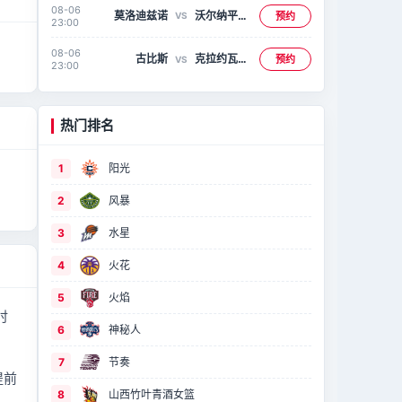
08-06
莫洛迪兹诺
沃尔纳平斯克
预约
VS
23:00
08-06
古比斯
克拉约瓦大学
预约
VS
23:00
热门排名
1
阳光
2
风暴
3
水星
4
火花
5
火焰
时
6
神秘人
7
节奏
提前
8
山西竹叶青酒女篮