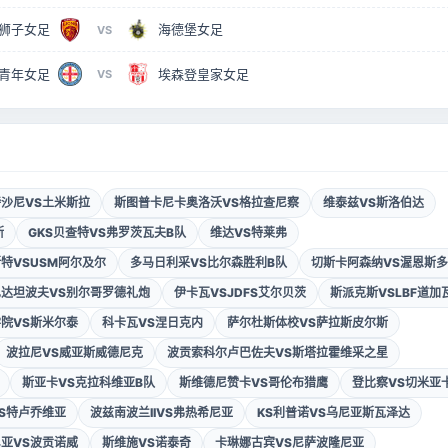
狮子女足
海德堡女足
VS
青年女足
埃森登皇家女足
VS
特沙尼VS土米斯拉
斯图普卡尼卡奥洛沃VS格拉查尼察
维泰兹VS斯洛伯达
斯
GKS贝查特VS弗罗茨瓦夫B队
维达VS特莱弗
特VSUSM阿尔及尔
多马日利采VS比尔森胜利B队
切斯卡阿森纳VS渥恩斯
巴达坦波夫VS别尔哥罗德礼炮
伊卡瓦VSJDFS艾尔贝茨
斯派克斯VSLBF道加
院VS斯米尔泰
科卡瓦VS涅日克内
萨尔杜斯体校VS萨拉斯皮尔斯
波拉尼VS威亚斯威德尼克
波贡索科尔卢巴佐夫VS斯塔拉霍维采之星
斯亚卡VS克拉科维亚B队
斯维德尼赞卡VS哥伦布猎鹰
登比察VS切米亚
S特卢乔维亚
波兹南波兰IIVS弗热希尼亚
KS利普诺VS乌尼亚斯瓦泽达
尼亚VS波贡诺威
斯维施VS诺泰奇
卡琳娜古宾VS尼萨波隆尼亚