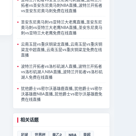
拓者vs圣安东尼奥马刺NBA直播_波特兰开拓者
vs圣安东尼奥马刺免费在线直播
圣安东尼奥马刺vs亚特兰大老鹰直播_圣安东尼
奥马刺vs亚特兰大老鹰NBA直播_圣安东尼奥马
刺vs亚特兰大老鹰免费在线直播
云南玉昆vs重庆铜梁龙直播_云南玉昆vs重庆铜
梁龙中超直播_云南玉昆vs重庆铜梁龙免费在线
直播
波特兰开拓者vs洛杉矶湖人直播_波特兰开拓者
vs洛杉矶湖人NBA直播_波特兰开拓者vs洛杉矶
湖人免费在线直播
犹他爵士vs密尔沃基雄鹿直播_犹他爵士vs密尔
沃基雄鹿NBA直播_犹他爵士vs密尔沃基雄鹿免
费在线直播
相关话题
足球
世界杯
美乙2
NBA
英超