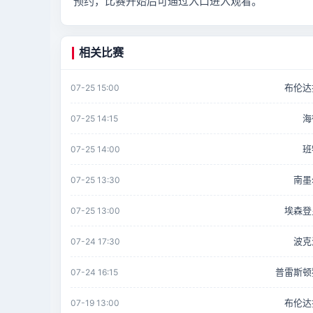
预约，比赛开始后可通过入口进入观看。
相关比赛
布伦达
07-25 15:00
海
07-25 14:15
班
07-25 14:00
南墨
07-25 13:30
埃森登
07-25 13:00
波克
07-24 17:30
普雷斯顿
07-24 16:15
布伦达
07-19 13:00