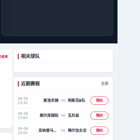
相关球队
已结束
近期赛程
全部
08-06
斯洛尼姆
明斯克B队
预约
VS
23:30
08-06
图尔库国际
瓦杜兹
预约
VS
23:00
08-06
亚纳普马女足
梅尔加女足
预约
VS
23:00