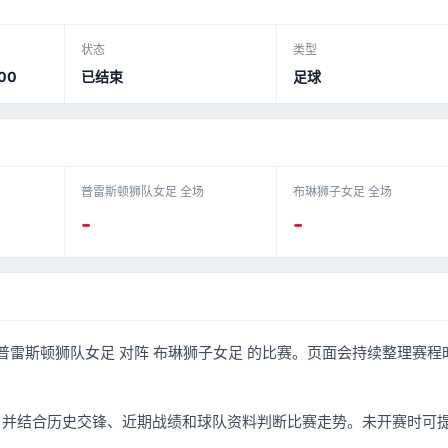
状态
类型
:00
已结束
足球
普雷斯顿狮队女足 全场
布琳狮子女足 全场
-
-
超 将迎来 普雷斯顿狮队女足 对阵 布琳狮子女足 的比赛。页面会持续整理赛程
，并结合历史交锋、近期战绩和球队资料判断比赛走势。未开赛时可