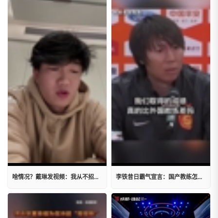
啥情况？戴琳发视频：我从不招惹别人，以后看我怎么聊就行了
李铁昔日霸气宣言：国产教练怎么了？我们真的比外国教练差吗？