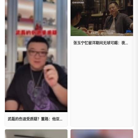
张玉宁忆留洋期间无球可踢：夜夜哭醒，砸墙大喊
武磊的伤退受质疑？董路：他亚冠都没踢，他能为了足协杯不踢？