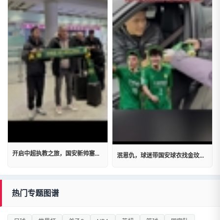
开启中超执教之旅，国安新帅塞蒂恩携教练组抵达北京
泯恩仇，球迷带国安球衣找金玟哉签名，金玟哉主动问起于大宝近况
热门专题图谱