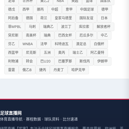
足球
世界杯
美乙2
NBA
英超
篮球
国家队
德戊
西甲
挪丙
中超
意甲
中国足球
德甲
阿后备
德国
荷兰
皇家马德里
国际友谊
日本
菲MPBL
马刺
瑞典乙
波兰丁
库拉索
解放者杯
突尼斯
南美杯
瑞典
巴西女杯
厄瓜多尔
中乙
芬乙
WNBA
法甲
科特迪瓦
澳足总
白俄杯
西篮甲
尼克斯
五洲
奥丙
瑞士乙
阿乙曼特
利物浦
转会
巴U20
巴塞罗那
斯伐丙
伊朗甲
雷霆
俄乙B
捷丙
丹麦丁
哈萨克甲
足球直播网
体育直播导航 · 赛程数据 · 球队资料 · 比分速递
绿茵直播【厉害】专注于全球足球赛事直播服务，覆盖世界杯、欧洲杯、英