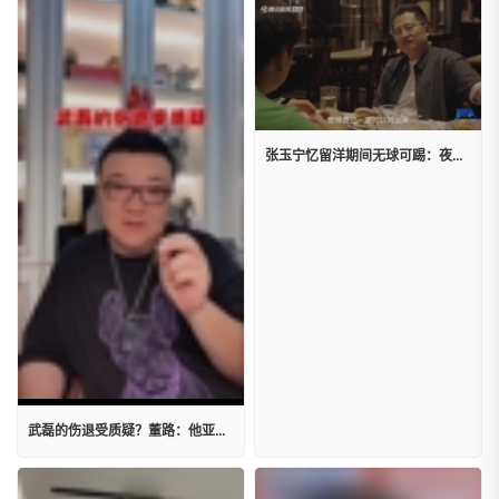
张玉宁忆留洋期间无球可踢：夜夜哭醒，砸墙大喊
武磊的伤退受质疑？董路：他亚冠都没踢，他能为了足协杯不踢？