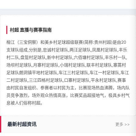
村超 直播与赛事指南
榕江（三宝侗察）和美乡村足球超级联赛(简称:贵州村超)是由20
支球队组成,分别是,忠诚村足球队,两汪足球队,凤凰村足球队,丰乐
村二队,盘踅村足球队,新中村足球队,六佰塘村足球队,丰乐村一队,
场坝村足球队,月寨村足球队,小瑞村足球队,联丰村足球队,寨蒿村
足球队朗洞镇平地村足球队,车江三村足球队,车江一村足球队,车江
二村足球队,三江四格村足球队,口寨村足球队,平永村足球队,赛事
由村民自发组织、参赛者以村民为主，比赛现场热血沸腾，场内队
员竞争激烈，场外观众热情高涨，比赛奖品超接地气，极具乡村气
息被人们俗称村超。
最新村超资讯
更多 >>