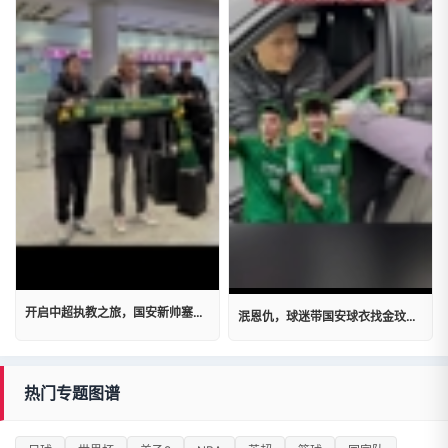
开启中超执教之旅，国安新帅塞蒂恩携教练组抵达北京
泯恩仇，球迷带国安球衣找金玟哉签名，金玟哉主动问起于大宝近况
热门专题图谱