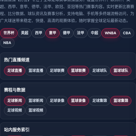
超、西甲、意甲、德甲、法甲、欧冠、亚冠等热门赛事内容。实时更新比赛赛
程、比分数据、球队资讯及赛事分析，支持电脑、手机等多终端流畅访问，为
广大球迷带来稳定、快捷、高清的观赛体验，随时掌握全球足坛最新动态。
世界杯
英超
西甲
意甲
德甲
法甲
中超
WNBA
CBA
NBA
热门直播频道
足球直播
篮球直播
足球联赛
篮球联赛
足球球队
篮球球队
赛程与数据
足球新闻
篮球新闻
足球录像
篮球录像
足球集锦
篮球集锦
足球视频
篮球视频
站内服务索引