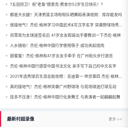
?五冠控卫！祝“老鱼”德里克·费舍尔52岁生日快乐！?
都是大长腿！天津男篮主场啦啦队晒舞蹈表演视频：库存能发吗
很接地气！杰伦·格林学习中国武术&写汉字名字 突袭野球场秀三分
风雪哥为女球迷签名后 41岁女友假装出手要教训一下杰伦·格林
入乡随俗！杰伦·格林中国行学使用筷子 成功夹起烧肉
甜蜜蜜！杰伦·格林和41岁女友手牵手 在广州街头步行游览
杰伦·格林中国行感受中国书法文化 亲手写下自己的中文名字
2021年选秀球员生涯总助攻榜：吉迪第一 申京第四 杰伦·格林第八
真的接地气！杰伦·格林突袭广州野球场 与现场球迷打球互动
技多不压身！杰伦·格林中国行化身舞王 与表演者一起翩翩起舞
最新村超录像
更多 >>