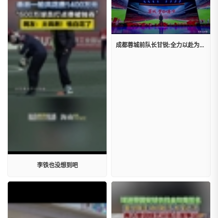
成都蓉城前队长甘锐:全力以赴为热爱坚持，为梦想拼搏，成都雄起!
李铁也没想到吧